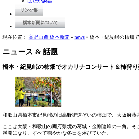
はだか談義
現在位置：
高野山麓 橋本新聞
»
news
» 橋本・紀見峠の柿畑
ニュース & 話題
橋本・紀見峠の柿畑でオカリナコンサート＆柿狩り
和歌山県橋本市紀見峠の旧高野街道ぞいの柿畑で、大阪府藤
ここは大阪・和歌山の両府県境の葛城・金剛連峰の一角。そ
満開になり、すべて穏やかな冬日を浴びていた。