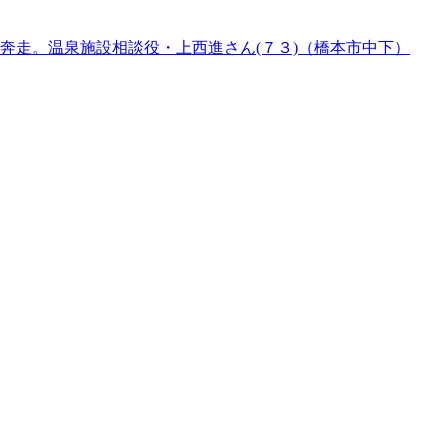
奔走。温泉施設相談役・上西進さん(７３)（橋本市中下）