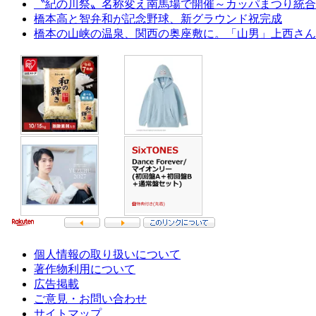
〝紀の川祭〟名称変え南馬場で開催～カッパまつり統合
橋本高と智弁和が記念野球、新グラウンド祝完成
橋本の山峡の温泉、関西の奥座敷に。「山男」上西さん
個人情報の取り扱いについて
著作物利用について
広告掲載
ご意見・お問い合わせ
サイトマップ