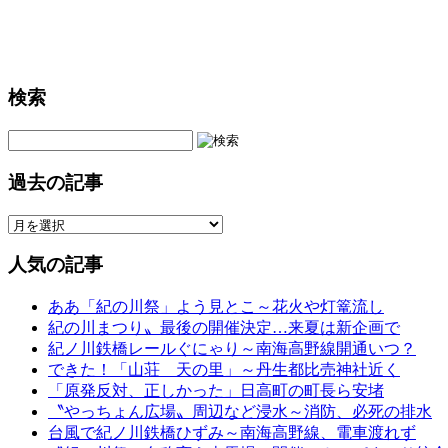
検索
過去の記事
人気の記事
ああ「紀の川祭」よう見とこ～花火や灯篭流し
紀の川まつり〟最後の開催決定…来夏は新企画で
紀ノ川鉄橋レールぐにゃり～南海高野線開通いつ？
できた！「山荘 天の里」～丹生都比売神社近く
「原発反対、正しかった」日高町の町長ら安堵
〝やっちょん広場〟周辺など浸水～消防、必死の排水
台風で紀ノ川鉄橋ひずみ～南海高野線、電車渡れず