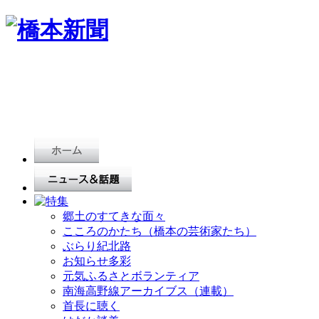
郷土のすてきな面々
こころのかたち（橋本の芸術家たち）
ぶらり紀北路
お知らせ多彩
元気ふるさとボランティア
南海高野線アーカイブス（連載）
首長に聴く