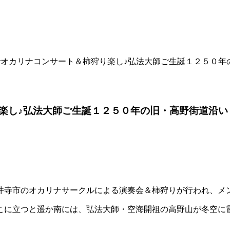
でオカリナコンサート＆柿狩り楽し♪弘法大師ご生誕１２５０年
楽し♪弘法大師ご生誕１２５０年の旧・高野街道沿い
井寺市のオカリナサークルによる演奏会＆柿狩りが行われ、メ
こに立つと遥か南には、弘法大師・空海開祖の高野山が冬空に