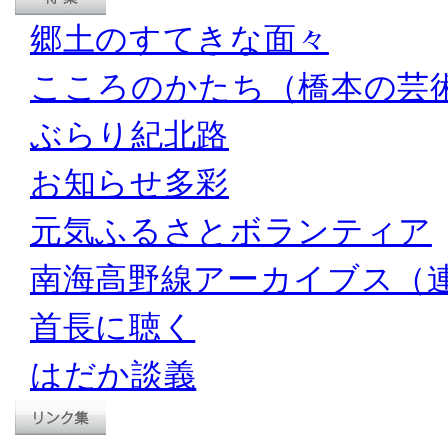
郷土のすてきな面々
こころのかたち（橋本の芸
ぶらり紀北路
お知らせ多彩
元気ふるさとボランティア
南海高野線アーカイブス（
首長に聴く
はだか談義