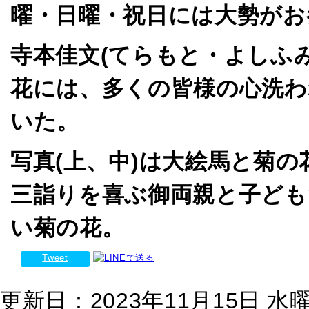
曜・日曜・祝日には大勢がお
寺本佳文(てらもと・よしふ
花には、多くの皆様の心洗わ
いた。
写真(上、中)は大絵馬と菊
三詣りを喜ぶ御両親と子ども
い菊の花。
Tweet
更新日：2023年11月15日 水曜日