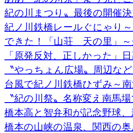
紀の川まつり〟最後の開催決
紀ノ川鉄橋レールぐにゃり～
できた！「山荘 天の里」～
「原発反対、正しかった」日
〝やっちょん広場〟周辺など
台風で紀ノ川鉄橋ひずみ～南
〝紀の川祭〟名称変え南馬場
橋本高と智弁和が記念野球、
橋本の山峡の温泉、関西の奥