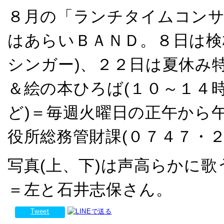
８月の「ランチタイムコン
はあらいＢＡＮＤ。８日は検
シンガー)、２２日は夏休み特
＆絵の本ひろば(１０～１４時
ど)＝毎週火曜日の正午から午
役所総務管財課(０７４７・２
写真(上、下)は声高らかに歌
＝左と石井志保さん。
Tweet