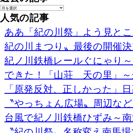
人気の記事
ああ「紀の川祭」よう見とこ
紀の川まつり〟最後の開催決
紀ノ川鉄橋レールぐにゃり～
できた！「山荘 天の里」～
「原発反対、正しかった」日
〝やっちょん広場〟周辺など
台風で紀ノ川鉄橋ひずみ～南
〝紀の川祭〟名称変え南馬場