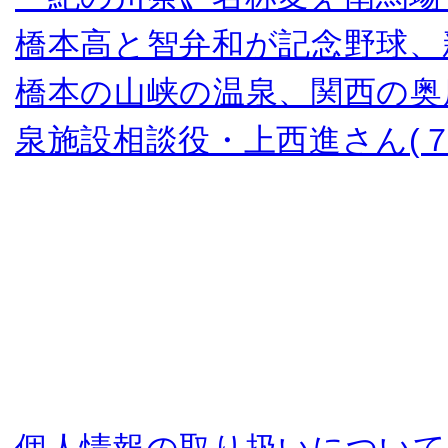
橋本高と智弁和が記念野球、
橋本の山峡の温泉、関西の奥
泉施設相談役・上西進さん(７