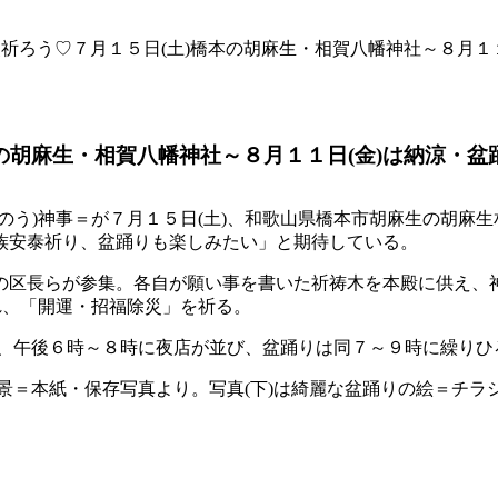
災祈ろう♡７月１５日(土)橋本の胡麻生・相賀八幡神社～８月１
の胡麻生・相賀八幡神社～８月１１日(金)は納涼・盆
う)神事＝が７月１５日(土)、和歌山県橋本市胡麻生の胡麻生相
族安泰祈り、盆踊りも楽しみたい」と期待している。
の区長らが参集。各自が願い事を書いた祈祷木を本殿に供え、
れ、「開運・招福除災」を祈る。
)は、午後６時～８時に夜店が並び、盆踊りは同７～９時に繰り
風景＝本紙・保存写真より。写真(下)は綺麗な盆踊りの絵＝チラ