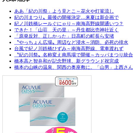
ああ「紀の川祭」よう見とこ～花火や灯篭流し
紀の川まつり〟最後の開催決定…来夏は新企画で
紀ノ川鉄橋レールぐにゃり～南海高野線開通いつ？
できた！「山荘 天の里」～丹生都比売神社近く
「原発反対、正しかった」日高町の町長ら安堵
〝やっちょん広場〟周辺など浸水～消防、必死の排水
台風で紀ノ川鉄橋ひずみ～南海高野線、電車渡れず
〝紀の川祭〟名称変え南馬場で開催～カッパまつり統合
橋本高と智弁和が記念野球、新グラウンド祝完成
橋本の山峡の温泉、関西の奥座敷に。「山男」上西さん