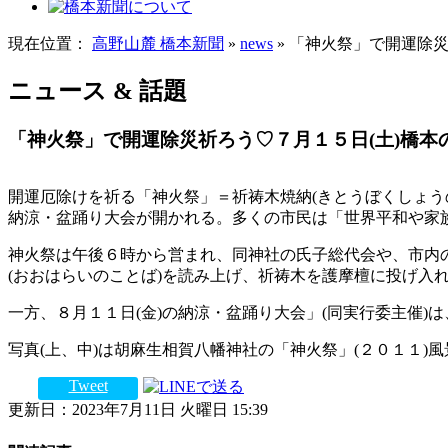
現在位置：
高野山麓 橋本新聞
»
news
» 「神火祭」で開運除
ニュース & 話題
「神火祭」で開運除災祈ろう♡７月１５日(土)橋本
開運厄除けを祈る「神火祭」＝祈祷木焼納(きとうぼくしょうの
納涼・盆踊り大会が開かれる。多くの市民は「世界平和や家
神火祭は午後６時から営まれ、同神社の氏子総代会や、市内
(おおはらいのことば)を読み上げ、祈祷木を護摩檀に投げ入
一方、８月１１日(金)の納涼・盆踊り大会」(同実行委主催
写真(上、中)は胡麻生相賀八幡神社の「神火祭」(２０１１)
Tweet
更新日：2023年7月11日 火曜日 15:39