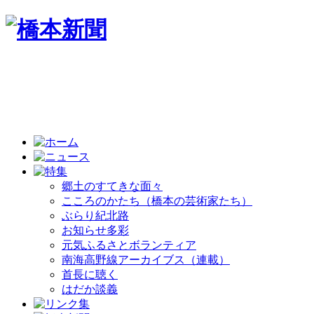
郷土のすてきな面々
こころのかたち（橋本の芸術家たち）
ぶらり紀北路
お知らせ多彩
元気ふるさとボランティア
南海高野線アーカイブス（連載）
首長に聴く
はだか談義