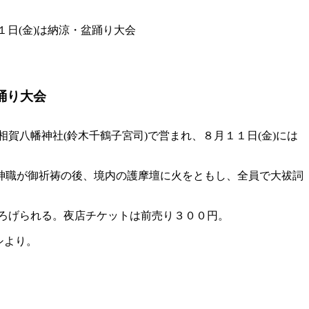
１日(金)は納涼・盆踊り大会
踊り大会
賀八幡神社(鈴木千鶴子宮司)で営まれ、８月１１日(金)には
神職が御祈祷の後、境内の護摩壇に火をともし、全員で大祓詞
ひろげられる。夜店チケットは前売り３００円。
シより。