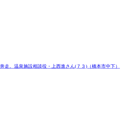
奔走。温泉施設相談役・上西進さん(７３)（橋本市中下）