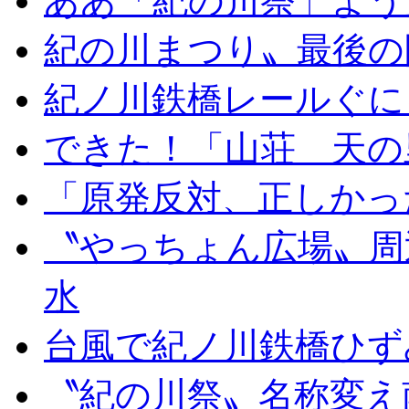
ああ「紀の川祭」よう
紀の川まつり〟最後の
紀ノ川鉄橋レールぐに
できた！「山荘 天の
「原発反対、正しかっ
〝やっちょん広場〟周
水
台風で紀ノ川鉄橋ひず
〝紀の川祭〟名称変え