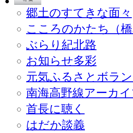
郷土のすてきな面々
こころのかたち（橋
ぶらり紀北路
お知らせ多彩
元気ふるさとボラン
南海高野線アーカイ
首長に聴く
はだか談義