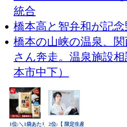
統合
橋本高と智弁和が記念
橋本の山峡の温泉、関
さん奔走。温泉施設相
本市中下）