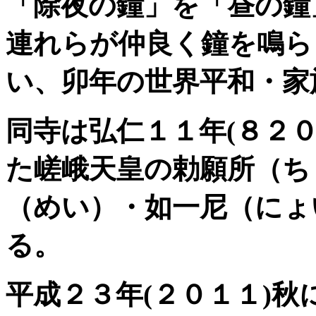
「除夜の鐘」を「昼の鐘
連れらが仲良く鐘を鳴ら
い、卯年の世界平和・家
同寺は弘仁１１年(８２
た嵯峨天皇の勅願所（ち
（めい）・如一尼（にょ
る。
平成２３年
(
２０１１
)
秋