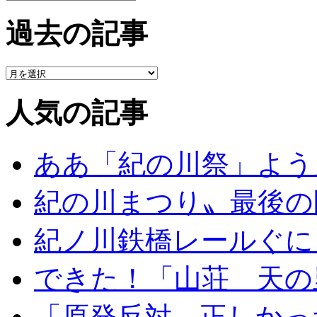
過去の記事
人気の記事
ああ「紀の川祭」よう
紀の川まつり〟最後の
紀ノ川鉄橋レールぐに
できた！「山荘 天の
「原発反対、正しかっ