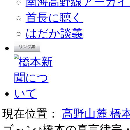
南海高野線アーカイ
首長に聴く
はだか談義
現在位置：
高野山麓 橋
ゴ～ン♪橋本の真言律宗