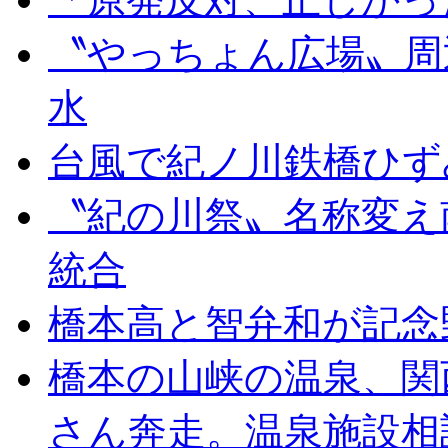
〝やっちょん広場〟周
水
台風で紀ノ川鉄橋ひず
〝紀の川祭〟名称変え
統合
橋本高と智弁和が記念
橋本の山峡の温泉、関
さん奔走。温泉施設相