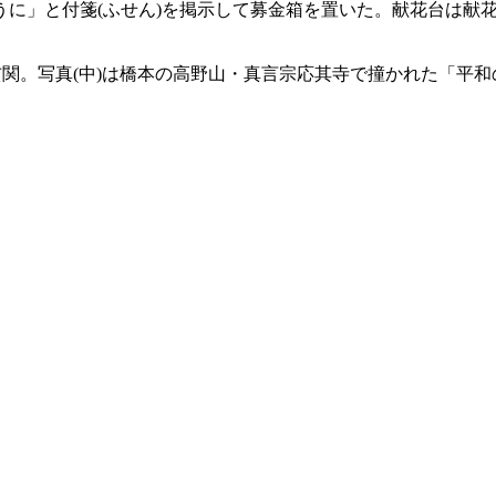
うに」と付箋(ふせん)を掲示して募金箱を置いた。献花台は献
玄関。写真(中)は橋本の高野山・真言宗応其寺で撞かれた「平和