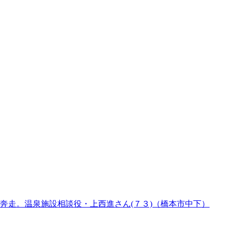
奔走。温泉施設相談役・上西進さん(７３)（橋本市中下）