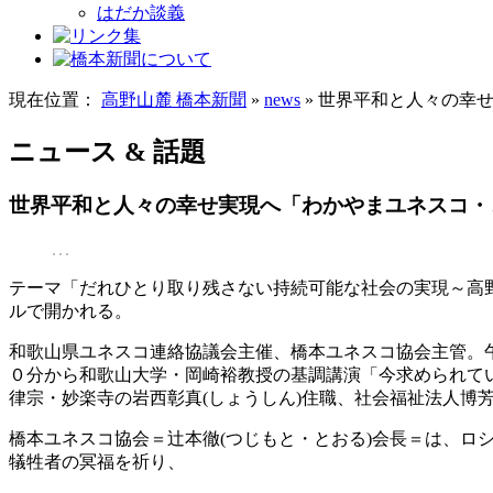
はだか談義
現在位置：
高野山麓 橋本新聞
»
news
» 世界平和と人々の幸
ニュース & 話題
世界平和と人々の幸せ実現へ「わかやまユネスコ・
テーマ「だれひとり取り残さない持続可能な社会の実現～高
ルで開かれる。
和歌山県ユネスコ連絡協議会主催、橋本ユネスコ協会主管。
０分から和歌山大学・岡崎裕教授の基調講演「今求められて
律宗・妙楽寺の岩西彰真(しょうしん)住職、社会福祉法人博
橋本ユネスコ協会＝辻本徹(つじもと・とおる)会長＝は、
犠牲者の冥福を祈り、