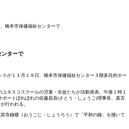
日、橋本市保健福祉センターで
センターで
レスが１１月１９日、橋本市保健福祉センター３階多目的ホー
のユネスコスクールの児童・生徒たちが活動発表。午後１時１
ポートぽれぽれの佐藤昌吾(さとう・しょうご)理事長、真言
ンが行われる。
応其寺鐘楼（おうごじ・しょうろう）で「平和の鐘」を撞いて