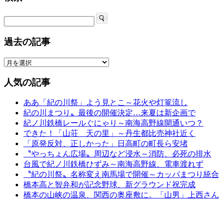
過去の記事
人気の記事
ああ「紀の川祭」よう見とこ～花火や灯篭流し
紀の川まつり〟最後の開催決定…来夏は新企画で
紀ノ川鉄橋レールぐにゃり～南海高野線開通いつ？
できた！「山荘 天の里」～丹生都比売神社近く
「原発反対、正しかった」日高町の町長ら安堵
〝やっちょん広場〟周辺など浸水～消防、必死の排水
台風で紀ノ川鉄橋ひずみ～南海高野線、電車渡れず
〝紀の川祭〟名称変え南馬場で開催～カッパまつり統合
橋本高と智弁和が記念野球、新グラウンド祝完成
橋本の山峡の温泉、関西の奥座敷に。「山男」上西さん