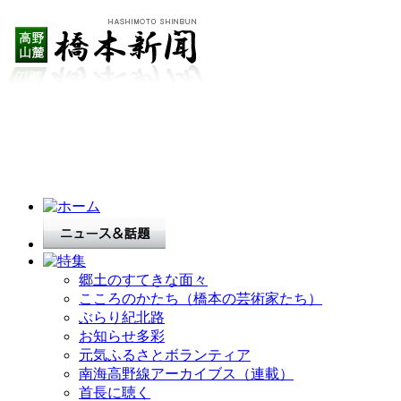
郷土のすてきな面々
こころのかたち（橋本の芸術家たち）
ぶらり紀北路
お知らせ多彩
元気ふるさとボランティア
南海高野線アーカイブス（連載）
首長に聴く