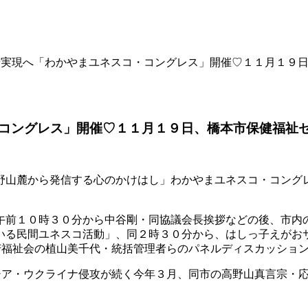
せ実現へ「わかやまユネスコ・コングレス」開催♡１１月１９
コングレス」開催♡１１月１９日、橋本市保健福祉
野山麓から発信する心のかけはし」わかやまユネスコ・コング
午前１０時３０分から中谷剛・同協議会長挨拶などの後、市内
いる民間ユネスコ活動」、同２時３０分から、はしっ子えがおサ
芳福祉会の植山美千代・統括管理者らのパネルディスカッショ
ロシア・ウクライナ侵攻が続く今年３月、同市の高野山真言宗・