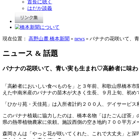
首長に聴く
はだか談義
現在位置：
高野山麓 橋本新聞
»
news
» バナナの花咲いて、
ニュース & 話題
バナナの花咲いて、青い実も生まれ♡高齢者に味わ
「高齢者においしい食べものを」と３年前、和歌山県橋本市
えた中南米産のバナナの苗木が大きく生長、９月上旬、初め
「ひかり苑・天佳苑」は入所者計約２００人、デイサービス
このバナナ植栽に協力したのは、橋本名物「はたごんぼ茶」
県の熱帯植物農家に依頼。施設西側の空き地約７００平方メ
森岡さんは「やっと花が咲いてくれた、これで大丈夫」と深