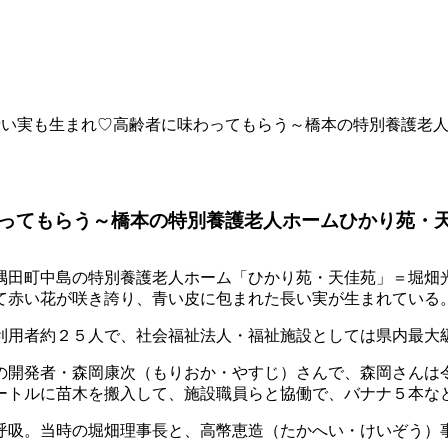
青い実も生まれ♡高齢者に味わってもらう～橋本の特別養護老
ってもらう～橋本の特別養護老人ホームひかり苑・
隅田町中島の特別養護老人ホーム「ひかり苑・天佳苑」＝堀畑光
て赤い花が咲き誇り、青い皮に包まれた長い実が生まれている
利用者約２５人で、社会福祉法人・福祉施設としては県内最大
の開発者・森岡康次（もりおか・やすじ）さんで、森岡さんは令
ートルに苗木を搬入して、施設職員らと協働で、バナナ５本な
呼吸。当時の堀畑理事長と、高幣恵造（たかへい・けいぞう）