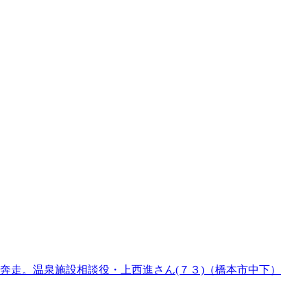
奔走。温泉施設相談役・上西進さん(７３)（橋本市中下）