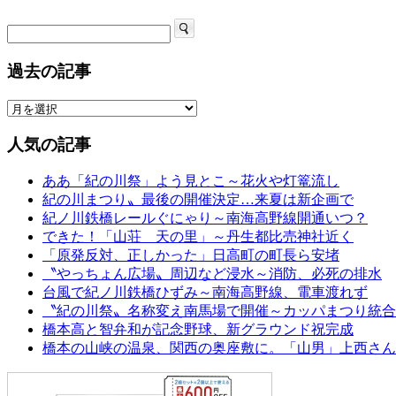
過去の記事
人気の記事
ああ「紀の川祭」よう見とこ～花火や灯篭流し
紀の川まつり〟最後の開催決定…来夏は新企画で
紀ノ川鉄橋レールぐにゃり～南海高野線開通いつ？
できた！「山荘 天の里」～丹生都比売神社近く
「原発反対、正しかった」日高町の町長ら安堵
〝やっちょん広場〟周辺など浸水～消防、必死の排水
台風で紀ノ川鉄橋ひずみ～南海高野線、電車渡れず
〝紀の川祭〟名称変え南馬場で開催～カッパまつり統合
橋本高と智弁和が記念野球、新グラウンド祝完成
橋本の山峡の温泉、関西の奥座敷に。「山男」上西さん