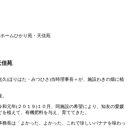
人ホームひかり苑・天佳苑
天佳苑
久(ほりはた・みつひさ)当時理事長＝が、施設わきの畑に植
。
級。
和元年(２０１９)１０月、同施設の希望により、知友の愛媛
どを植えて、有機肥料を与え、育ててきた。
事務長は「よかった、よかった。これで珍しいバナナを味わっ