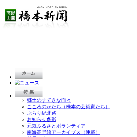
郷土のすてきな面々
こころのかたち（橋本の芸術家たち）
ぶらり紀北路
お知らせ多彩
元気ふるさとボランティア
南海高野線アーカイブス（連載）