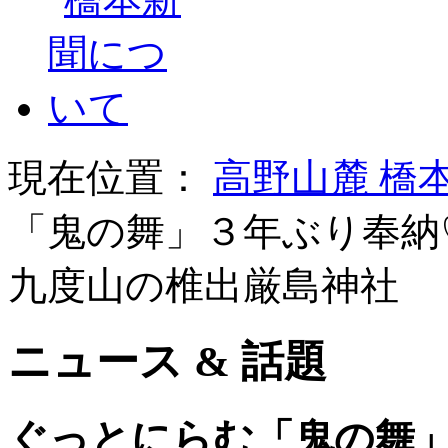
現在位置：
高野山麓 橋
「鬼の舞」３年ぶり奉納
九度山の椎出厳島神社
ニュース & 話題
ぐっとにらむ「鬼の舞