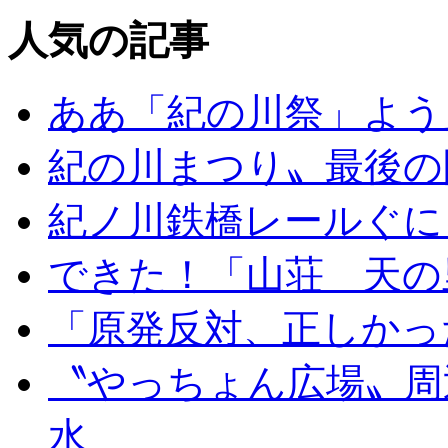
人気の記事
ああ「紀の川祭」よう
紀の川まつり〟最後の
紀ノ川鉄橋レールぐに
できた！「山荘 天の
「原発反対、正しかっ
〝やっちょん広場〟周
水