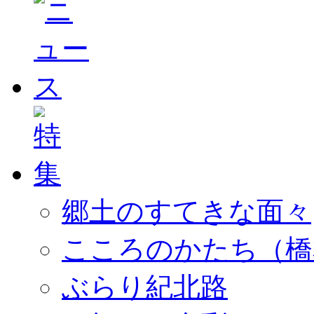
郷土のすてきな面々
こころのかたち（橋
ぶらり紀北路