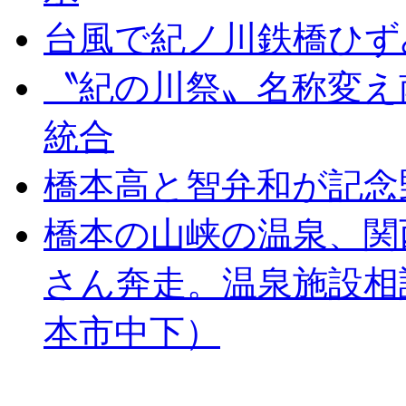
台風で紀ノ川鉄橋ひず
〝紀の川祭〟名称変え
統合
橋本高と智弁和が記念
橋本の山峡の温泉、関
さん奔走。温泉施設相
本市中下）