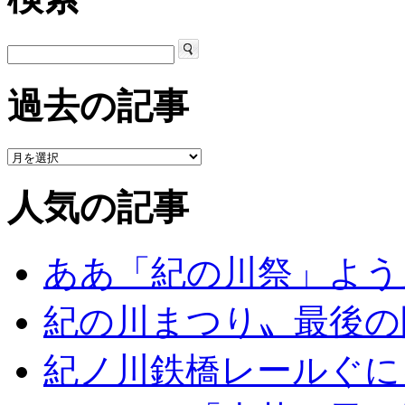
過去の記事
人気の記事
ああ「紀の川祭」よう
紀の川まつり〟最後の
紀ノ川鉄橋レールぐに