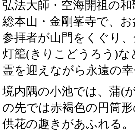
弘法大師・空海開祖の和
総本山・金剛峯寺で、お
参拝者が山門をくぐり、
灯籠(きりこどうろう)
霊を迎えながら永遠の幸
境内隅の小池では、蒲(が
の先では赤褐色の円筒形
供花の趣きがあふれる。