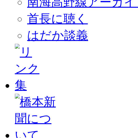
南海高野線アーカイ
首長に聴く
はだか談義