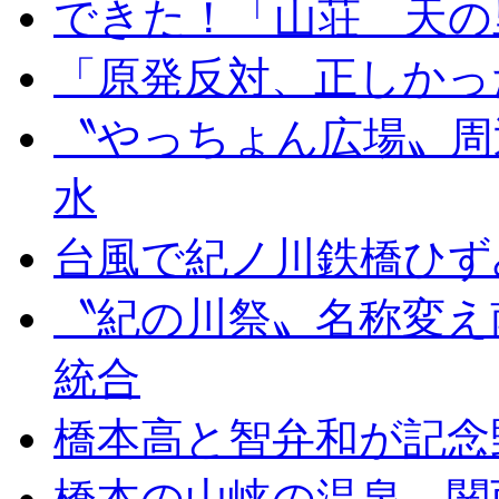
できた！「山荘 天の
「原発反対、正しかっ
〝やっちょん広場〟周
水
台風で紀ノ川鉄橋ひず
〝紀の川祭〟名称変え
統合
橋本高と智弁和が記念
橋本の山峡の温泉、関