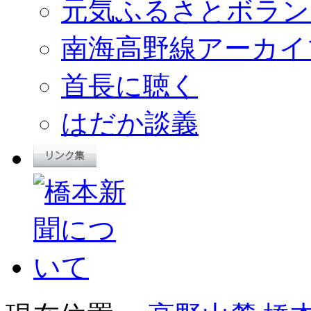
元気ふるさとボラン
南海高野線アーカイ
首長に聴く
はだか談義