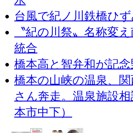
台風で紀ノ川鉄橋ひず
〝紀の川祭〟名称変え
統合
橋本高と智弁和が記念
橋本の山峡の温泉、関
さん奔走。温泉施設相
本市中下）