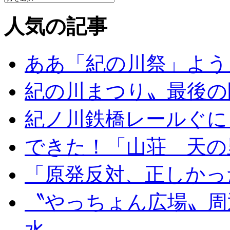
人気の記事
ああ「紀の川祭」よう
紀の川まつり〟最後の
紀ノ川鉄橋レールぐに
できた！「山荘 天の
「原発反対、正しかっ
〝やっちょん広場〟周
水