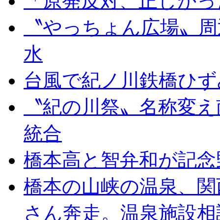
「原発反対、正しかっ
〝やっちょん広場〟周
水
台風で紀ノ川鉄橋ひず
〝紀の川祭〟名称変え
統合
橋本高と智弁和が記念
橋本の山峡の温泉、関
さん奔走。温泉施設相