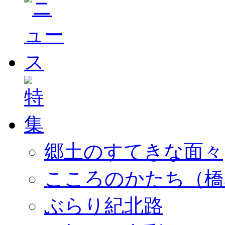
郷土のすてきな面々
こころのかたち（橋
ぶらり紀北路