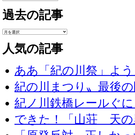
過去の記事
人気の記事
ああ「紀の川祭」よう
紀の川まつり〟最後の
紀ノ川鉄橋レールぐに
できた！「山荘 天の