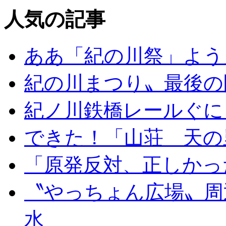
人気の記事
ああ「紀の川祭」よう
紀の川まつり〟最後の
紀ノ川鉄橋レールぐに
できた！「山荘 天の
「原発反対、正しかっ
〝やっちょん広場〟周
水