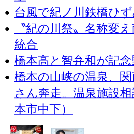
台風で紀ノ川鉄橋ひず
〝紀の川祭〟名称変え
統合
橋本高と智弁和が記念
橋本の山峡の温泉、関
さん奔走。温泉施設相
本市中下）