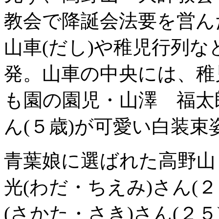
教会で降誕会法要を営ん
山車(だし)や稚児行列
発。山車の中央には、稚
も園の園児・山澤 福太
ん(５歳)が可愛い白装束
青葉娘に選ばれた高野山
光(わだ・ちえみ)さん(
(さかた・さき)さん(２