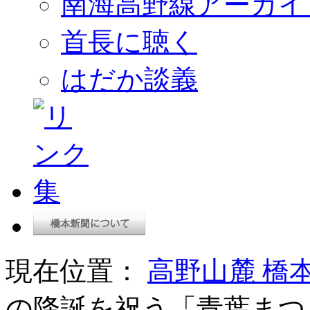
南海高野線アーカイ
首長に聴く
はだか談義
現在位置：
高野山麓 橋
の降誕を祝う「青葉まつ