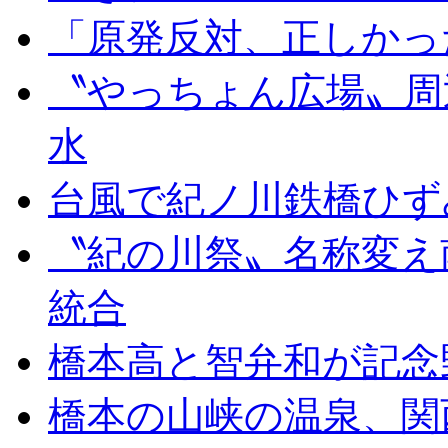
「原発反対、正しかっ
〝やっちょん広場〟周
水
台風で紀ノ川鉄橋ひず
〝紀の川祭〟名称変え
統合
橋本高と智弁和が記念
橋本の山峡の温泉、関