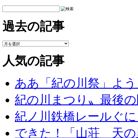
過去の記事
人気の記事
ああ「紀の川祭」よう
紀の川まつり〟最後の
紀ノ川鉄橋レールぐに
できた！「山荘 天の