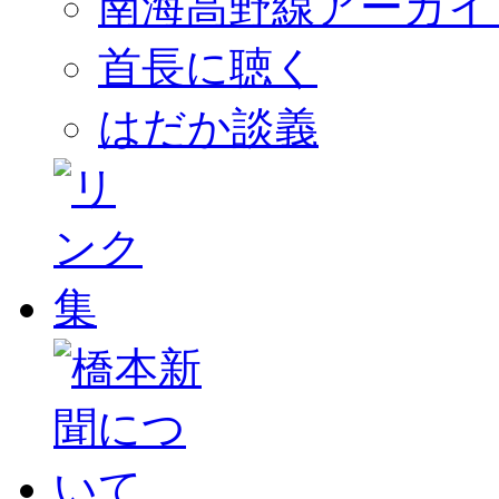
南海高野線アーカイ
首長に聴く
はだか談義