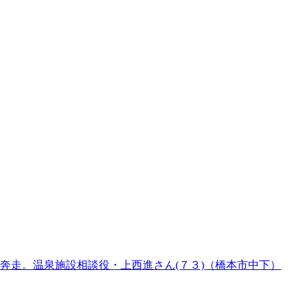
奔走。温泉施設相談役・上西進さん(７３)（橋本市中下）