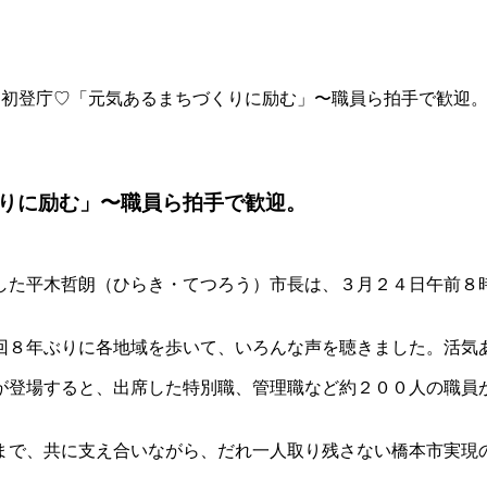
・初登庁♡「元気あるまちづくりに励む」〜職員ら拍手で歓迎
りに励む」〜職員ら拍手で歓迎。
した平木哲朗（ひらき・てつろう）市長は、３月２４日午前８
回８年ぶりに各地域を歩いて、いろんな声を聴きました。活気
が登場すると、出席した特別職、管理職など約２００人の職員
まで、共に支え合いながら、だれ一人取り残さない橋本市実現