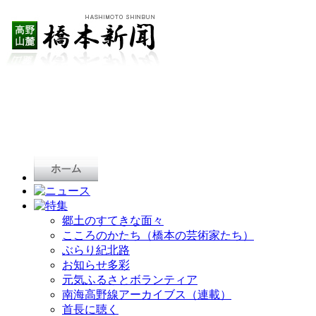
郷土のすてきな面々
こころのかたち（橋本の芸術家たち）
ぶらり紀北路
お知らせ多彩
元気ふるさとボランティア
南海高野線アーカイブス（連載）
首長に聴く