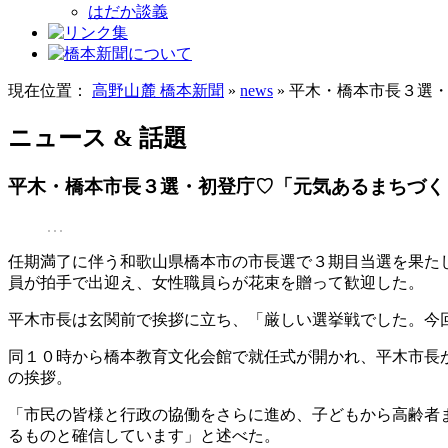
はだか談義
現在位置：
高野山麓 橋本新聞
»
news
» 平木・橋本市長３選
ニュース & 話題
平木・橋本市長３選・初登庁♡「元気あるまちづく
任期満了に伴う和歌山県橋本市の市長選で３期目当選を果た
員が拍手で出迎え、女性職員らが花束を贈って歓迎した。
平木市長は玄関前で挨拶に立ち、「厳しい選挙戦でした。今
同１０時から橋本教育文化会館で就任式が開かれ、平木市長
の挨拶。
「市民の皆様と行政の協働をさらに進め、子どもから高齢者
るものと確信しています」と述べた。