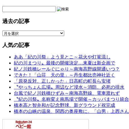
過去の記事
人気の記事
ああ「紀の川祭」よう見とこ～花火や灯篭流し
紀の川まつり〟最後の開催決定…来夏は新企画で
紀ノ川鉄橋レールぐにゃり～南海高野線開通いつ？
できた！「山荘 天の里」～丹生都比売神社近く
「原発反対、正しかった」日高町の町長ら安堵
〝やっちょん広場〟周辺など浸水～消防、必死の排水
台風で紀ノ川鉄橋ひずみ～南海高野線、電車渡れず
〝紀の川祭〟名称変え南馬場で開催～カッパまつり統合
橋本高と智弁和が記念野球、新グラウンド祝完成
橋本の山峡の温泉、関西の奥座敷に。「山男」上西さん