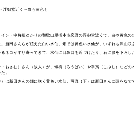
野・浮御堂近く～白も黄色も
ロイン・中将姫ゆかりの和歌山県橋本市恋野の浮御堂近くで、白や黄色の
は。新田さんらが植えた白い水仙、畑では黄色い水仙が、いずれも沢山咲
いるネコがすり寄ってきて、水仙に目鼻口を近づけたり、石に腰を下ろし
か・おさむ）さん（故人）が、蝋梅（ろうばい）や辛夷（こぶし）などの
いた。
中）は新田さんの畑に咲く黄色い水仙。写真（下）は新田さんに頭をなで