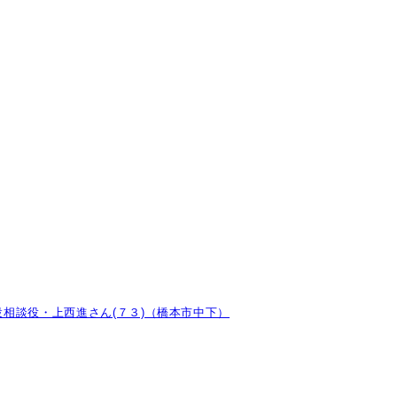
相談役・上西進さん(７３)（橋本市中下）