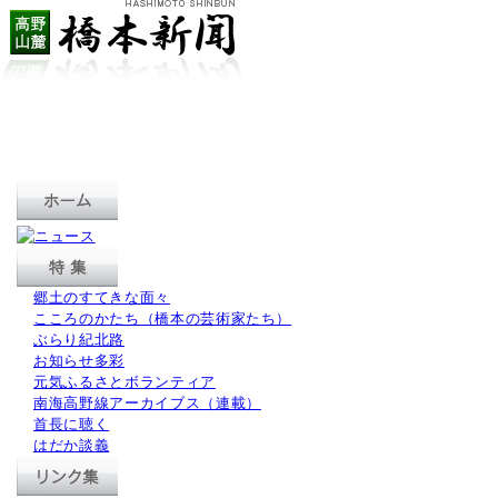
郷土のすてきな面々
こころのかたち（橋本の芸術家たち）
ぶらり紀北路
お知らせ多彩
元気ふるさとボランティア
南海高野線アーカイブス（連載）
首長に聴く
はだか談義