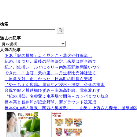
検索
過去の記事
人気の記事
ああ「紀の川祭」よう見とこ～花火や灯篭流し
紀の川まつり〟最後の開催決定…来夏は新企画で
紀ノ川鉄橋レールぐにゃり～南海高野線開通いつ？
できた！「山荘 天の里」～丹生都比売神社近く
「原発反対、正しかった」日高町の町長ら安堵
〝やっちょん広場〟周辺など浸水～消防、必死の排水
台風で紀ノ川鉄橋ひずみ～南海高野線、電車渡れず
〝紀の川祭〟名称変え南馬場で開催～カッパまつり統合
橋本高と智弁和が記念野球、新グラウンド祝完成
橋本の山峡の温泉、関西の奥座敷に。「山男」上西さん奔走。温泉施設