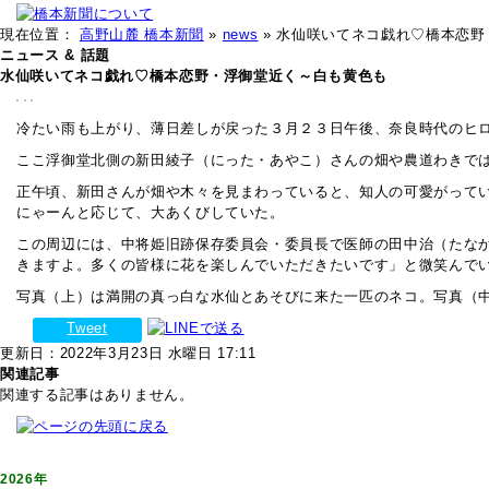
現在位置：
高野山麓 橋本新聞
»
news
» 水仙咲いてネコ戯れ♡橋本恋
ニュース & 話題
水仙咲いてネコ戯れ♡橋本恋野・浮御堂近く～白も黄色も
冷たい雨も上がり、薄日差しが戻った３月２３日午後、奈良時代のヒ
ここ浮御堂北側の新田綾子（にった・あやこ）さんの畑や農道わきで
正午頃、新田さんが畑や木々を見まわっていると、知人の可愛がって
にゃーんと応じて、大あくびしていた。
この周辺には、中将姫旧跡保存委員会・委員長で医師の田中治（たな
きますよ。多くの皆様に花を楽しんでいただきたいです」と微笑んで
写真（上）は満開の真っ白な水仙とあそびに来た一匹のネコ。写真（
Tweet
更新日：2022年3月23日 水曜日 17:11
関連記事
関連する記事はありません。
2026年