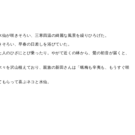
水仙が咲きそろい、三寒四温の綺麗な風景を繰りひろげた。
きそろい、早春の日差しを浴びていた。
た人のひざにとび乗ったり。やがて近くの林から、鶯の初音が届くと、
木々を沢山植えており、親族の新田さんは「蝋梅も辛夷も、もうすぐ咲
てもらって喜ぶネコと水仙。