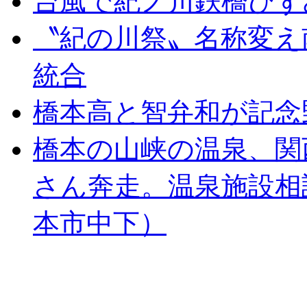
台風で紀ノ川鉄橋ひず
〝紀の川祭〟名称変え
統合
橋本高と智弁和が記念
橋本の山峡の温泉、関
さん奔走。温泉施設相
本市中下）