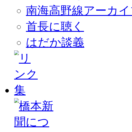
南海高野線アーカイ
首長に聴く
はだか談義