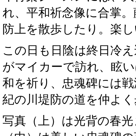
れ、平和祈念像に合掌。
防上を散歩したり。楽し
この日も日陰は終日冷え
がマイカーで訪れ、眩い
和を祈り、忠魂碑には戦
紀の川堤防の道を仲よく
写真（上）は光背の春光