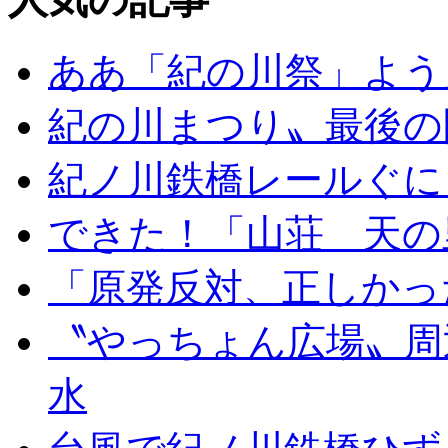
ああ「紀の川祭」よう
紀の川まつり〟最後の
紀ノ川鉄橋レールぐに
できた！「山荘 天の
「原発反対、正しかっ
〝やっちょん広場〟周
水