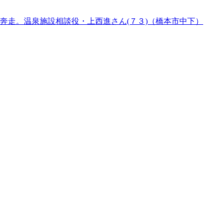
奔走。温泉施設相談役・上西進さん(７３)（橋本市中下）