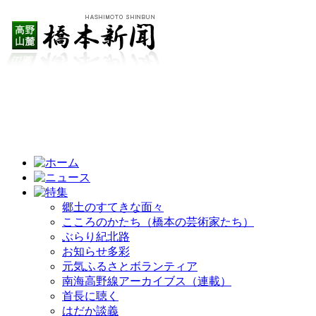
郷土のすてきな面々
こころのかたち（橋本の芸術家たち）
ぶらり紀北路
お知らせ多彩
元気ふるさとボランティア
南海高野線アーカイブス（連載）
首長に聴く
はだか談義