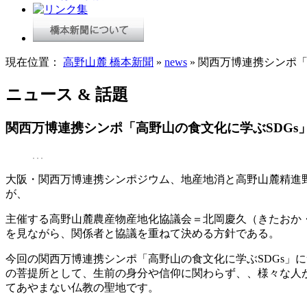
現在位置：
高野山麓 橋本新聞
»
news
» 関西万博連携シンポ
ニュース & 話題
関西万博連携シンポ「高野山の食文化に学ぶSDGs
大阪・関西万博連携シンポジウム、地産地消と高野山麓精進野
が、
主催する高野山麓農産物産地化協議会＝北岡慶久（きたおか
を見ながら、関係者と協議を重ねて決める方針である。
今回の関西万博連携シンポ「高野山の食文化に学ぶSDGs」
の菩提所として、生前の身分や信仰に関わらず、、様々な人
てあやまない仏教の聖地です。