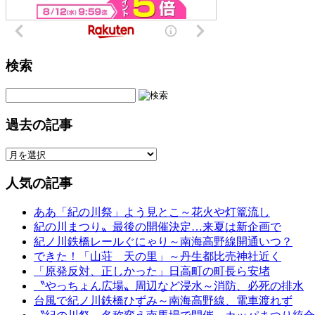
検索
過去の記事
人気の記事
ああ「紀の川祭」よう見とこ～花火や灯篭流し
紀の川まつり〟最後の開催決定…来夏は新企画で
紀ノ川鉄橋レールぐにゃり～南海高野線開通いつ？
できた！「山荘 天の里」～丹生都比売神社近く
「原発反対、正しかった」日高町の町長ら安堵
〝やっちょん広場〟周辺など浸水～消防、必死の排水
台風で紀ノ川鉄橋ひずみ～南海高野線、電車渡れず