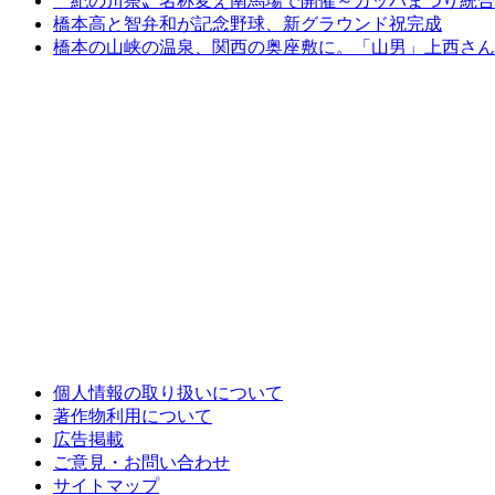
〝紀の川祭〟名称変え南馬場で開催～カッパまつり統合
橋本高と智弁和が記念野球、新グラウンド祝完成
橋本の山峡の温泉、関西の奥座敷に。「山男」上西さん
個人情報の取り扱いについて
著作物利用について
広告掲載
ご意見・お問い合わせ
サイトマップ