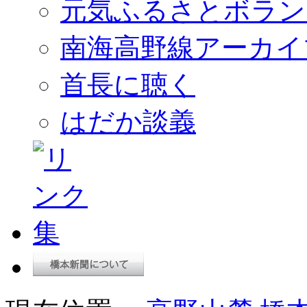
元気ふるさとボラン
南海高野線アーカイ
首長に聴く
はだか談義