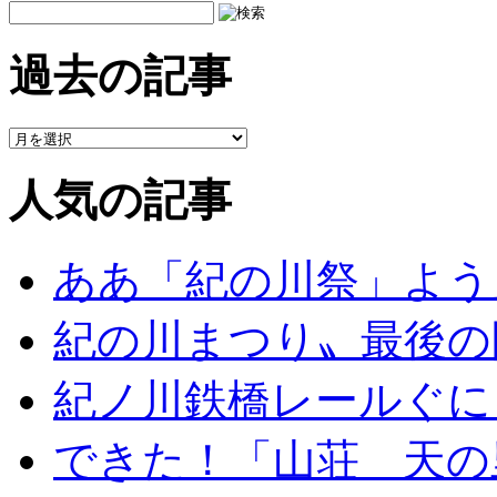
過去の記事
人気の記事
ああ「紀の川祭」よう
紀の川まつり〟最後の
紀ノ川鉄橋レールぐに
できた！「山荘 天の