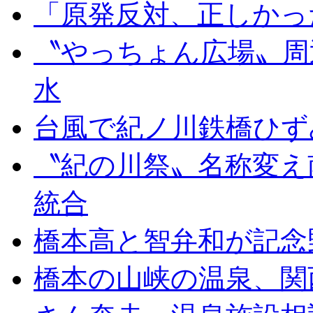
「原発反対、正しかっ
〝やっちょん広場〟周
水
台風で紀ノ川鉄橋ひず
〝紀の川祭〟名称変え
統合
橋本高と智弁和が記念
橋本の山峡の温泉、関