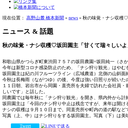
現在位置：
高野山麓 橋本新聞
»
news
» 秋の味覚・ナシ収穫
ニュース & 話題
秋の味覚・ナシ収穫♡坂田園主「甘くて瑞々しいよ
和歌山県かつらぎ町東渋田７５７の坂田農園=坂田純一（さ
今年は新型コロナ感染防止のため、「ナシ狩り観光」はやむ
坂田園主は紀の川フルーツライン（広域農道）北側の山斜面
今秋は長梅雨（ながつゆ）の後、今度は強い日照りが続いた
１１日朝、岩出市から同園・直売所を夫婦で訪れた会社員・
しいです」と話した。
同農園では毎年秋に「ナシ狩り観光」を開き、県内外から計
坂田園主は「今回のナシ狩り中止は残念ですが、来年は開け
ナシの収穫は９月１０日まで。同直売所や町内の道の駅など
写真（上、中）はナシ狩りをする坂田園主。写真（下）は美
Tweet