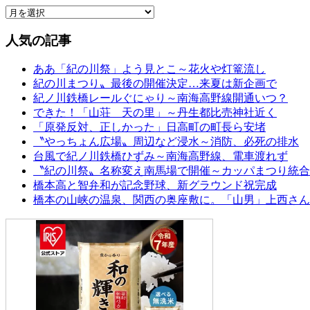
人気の記事
ああ「紀の川祭」よう見とこ～花火や灯篭流し
紀の川まつり〟最後の開催決定…来夏は新企画で
紀ノ川鉄橋レールぐにゃり～南海高野線開通いつ？
できた！「山荘 天の里」～丹生都比売神社近く
「原発反対、正しかった」日高町の町長ら安堵
〝やっちょん広場〟周辺など浸水～消防、必死の排水
台風で紀ノ川鉄橋ひずみ～南海高野線、電車渡れず
〝紀の川祭〟名称変え南馬場で開催～カッパまつり統合
橋本高と智弁和が記念野球、新グラウンド祝完成
橋本の山峡の温泉、関西の奥座敷に。「山男」上西さん