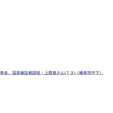
奔走。温泉施設相談役・上西進さん(７３)（橋本市中下）