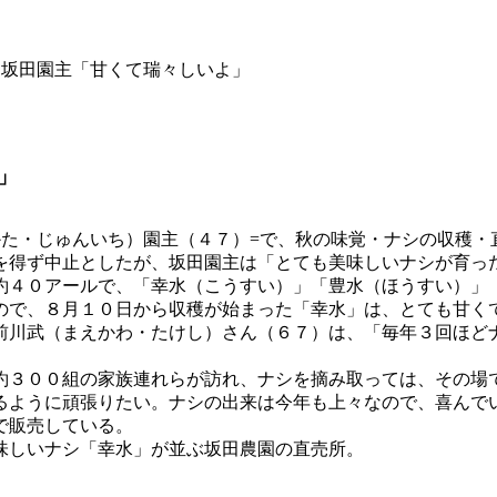
♡坂田園主「甘くて瑞々しいよ」
」
かた・じゅんいち）園主（４７）=で、秋の味覚・ナシの収穫・
を得ず中止としたが、坂田園主は「とても美味しいナシが育っ
約４０アールで、「幸水（こうすい）」「豊水（ほうすい）」
ので、８月１０日から収穫が始まった「幸水」は、とても甘く
前川武（まえかわ・たけし）さん（６７）は、「毎年３回ほど
約３００組の家族連れらが訪れ、ナシを摘み取っては、その場
るように頑張りたい。ナシの出来は今年も上々なので、喜んで
で販売している。
味しいナシ「幸水」が並ぶ坂田農園の直売所。