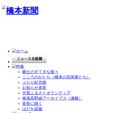
郷土のすてきな面々
こころのかたち（橋本の芸術家たち）
ぶらり紀北路
お知らせ多彩
元気ふるさとボランティア
南海高野線アーカイブス（連載）
首長に聴く
はだか談義