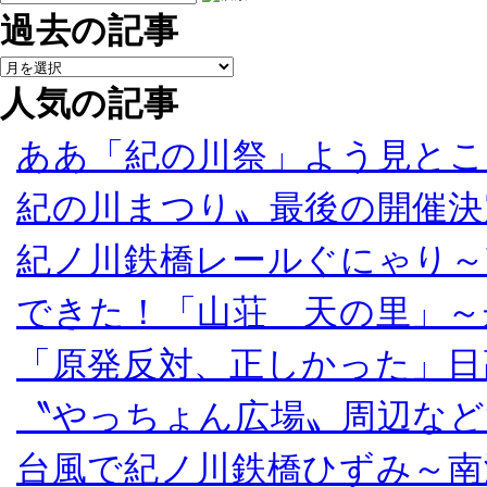
過去の記事
人気の記事
ああ「紀の川祭」よう見とこ
紀の川まつり〟最後の開催決
紀ノ川鉄橋レールぐにゃり～
できた！「山荘 天の里」～
「原発反対、正しかった」日
〝やっちょん広場〟周辺など
台風で紀ノ川鉄橋ひずみ～南