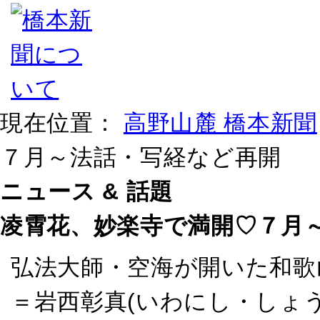
現在位置：
高野山麓 橋本新聞
７月～法話・写経など再開
ニュース & 話題
凌霄花、妙楽寺で満開♡７月
弘法大師・空海が開いた和歌
＝岩西彰真(いわにし・しょ