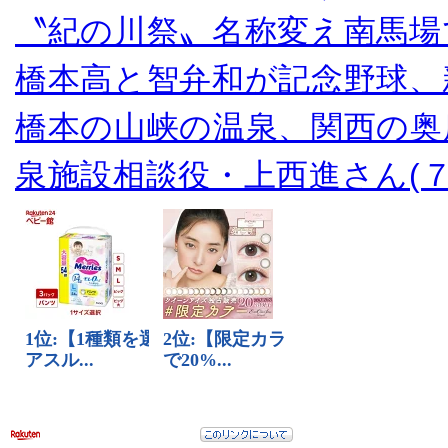
〝紀の川祭〟名称変え南馬場
橋本高と智弁和が記念野球、
橋本の山峡の温泉、関西の奥
泉施設相談役・上西進さん(７