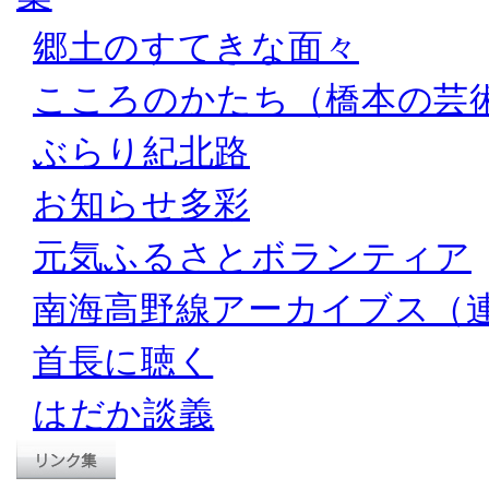
郷土のすてきな面々
こころのかたち（橋本の芸
ぶらり紀北路
お知らせ多彩
元気ふるさとボランティア
南海高野線アーカイブス（
首長に聴く
はだか談義