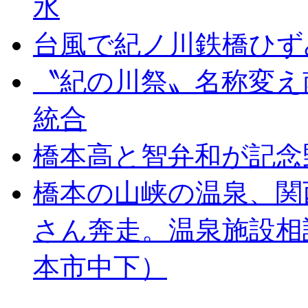
水
台風で紀ノ川鉄橋ひず
〝紀の川祭〟名称変え
統合
橋本高と智弁和が記念
橋本の山峡の温泉、関
さん奔走。温泉施設相
本市中下）