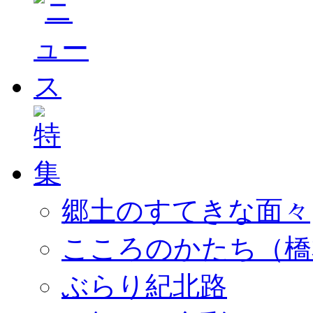
郷土のすてきな面々
こころのかたち（橋
ぶらり紀北路