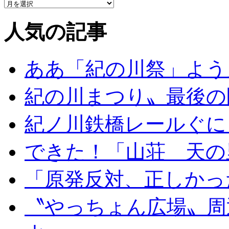
人気の記事
ああ「紀の川祭」よう
紀の川まつり〟最後の
紀ノ川鉄橋レールぐに
できた！「山荘 天の
「原発反対、正しかっ
〝やっちょん広場〟周