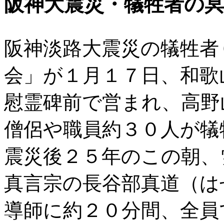
阪神大震災・犠牲者の
阪神淡路大震災の犠牲者
会」が１月１７日、和歌
慰霊碑前で営まれ、高野
僧侶や職員約３０人が犠
震災後２５年のこの朝、
真言宗の長谷部真道（は
導師に約２０分間、全員