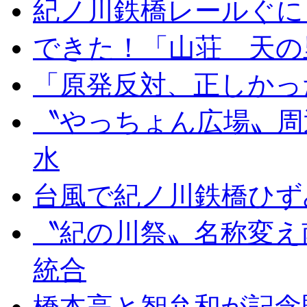
紀ノ川鉄橋レールぐに
できた！「山荘 天の
「原発反対、正しかっ
〝やっちょん広場〟周
水
台風で紀ノ川鉄橋ひず
〝紀の川祭〟名称変え
統合
橋本高と智弁和が記念