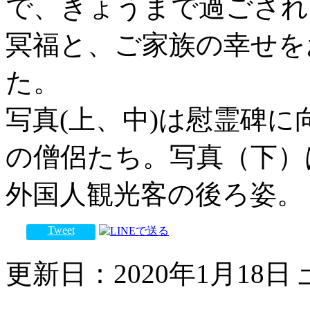
で、きょうまで過ごされ
冥福と、ご家族の幸せを
た。
写真(上、中)は慰霊碑
の僧侶たち。写真（下）
外国人観光客の後ろ姿。
Tweet
更新日：2020年1月18日 土