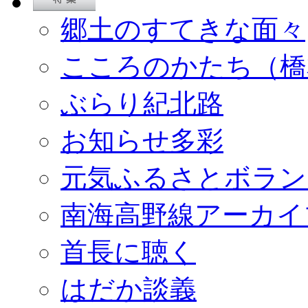
郷土のすてきな面々
こころのかたち（橋
ぶらり紀北路
お知らせ多彩
元気ふるさとボラン
南海高野線アーカイ
首長に聴く
はだか談義