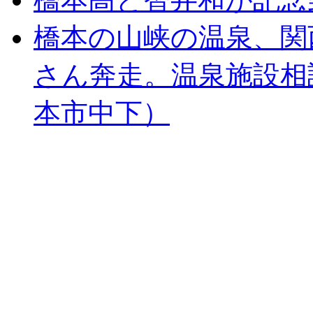
橋本の山峡の温泉、関
さん奔走。温泉施設相
本市中下）