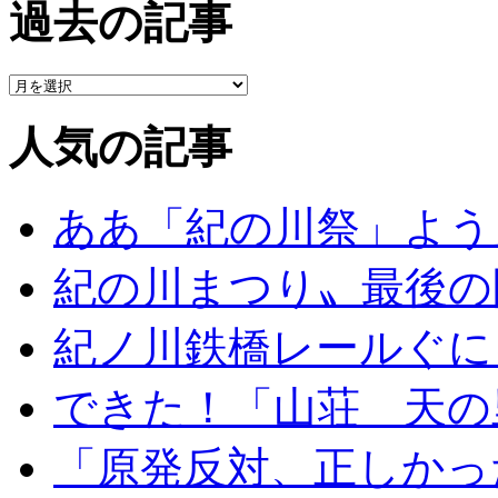
過去の記事
人気の記事
ああ「紀の川祭」よう
紀の川まつり〟最後の
紀ノ川鉄橋レールぐに
できた！「山荘 天の
「原発反対、正しかっ