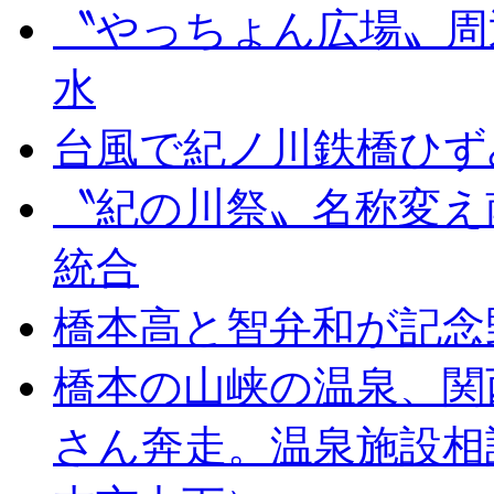
〝やっちょん広場〟周
水
台風で紀ノ川鉄橋ひず
〝紀の川祭〟名称変え
統合
橋本高と智弁和が記念
橋本の山峡の温泉、関
さん奔走。温泉施設相