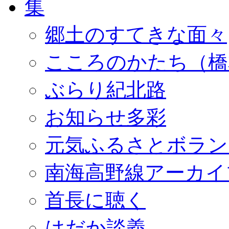
郷土のすてきな面々
こころのかたち（橋
ぶらり紀北路
お知らせ多彩
元気ふるさとボラン
南海高野線アーカイ
首長に聴く
はだか談義