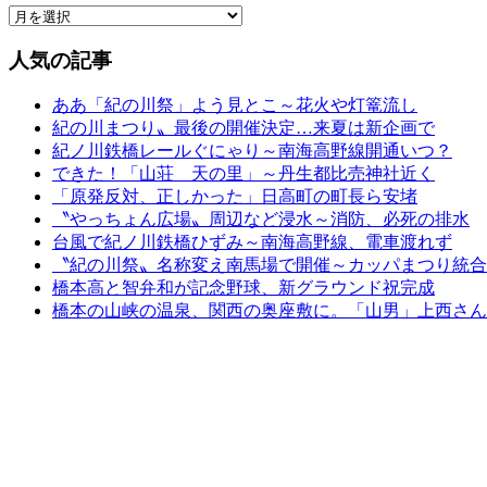
人気の記事
ああ「紀の川祭」よう見とこ～花火や灯篭流し
紀の川まつり〟最後の開催決定…来夏は新企画で
紀ノ川鉄橋レールぐにゃり～南海高野線開通いつ？
できた！「山荘 天の里」～丹生都比売神社近く
「原発反対、正しかった」日高町の町長ら安堵
〝やっちょん広場〟周辺など浸水～消防、必死の排水
台風で紀ノ川鉄橋ひずみ～南海高野線、電車渡れず
〝紀の川祭〟名称変え南馬場で開催～カッパまつり統合
橋本高と智弁和が記念野球、新グラウンド祝完成
橋本の山峡の温泉、関西の奥座敷に。「山男」上西さん