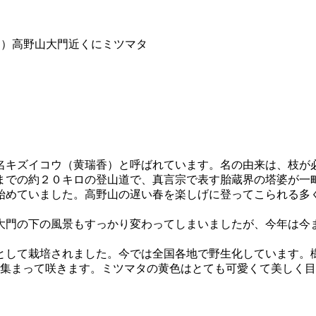
９）高野山大門近くにミツマタ
名キズイコウ（黄瑞香）と呼ばれています。名の由来は、枝が
までの約２０キロの登山道で、真言宗で表す胎蔵界の塔婆が一
始めていました。高野山の遅い春を楽しげに登ってこられる多
大門の下の風景もすっかり変わってしまいましたが、今年は今
として栽培されました。今では全国各地で野生化しています。
が集まって咲きます。ミツマタの黄色はとても可愛くて美しく