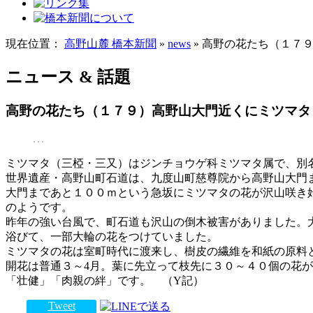
現在位置：
高野山麓 橋本新聞
»
news
» 高野の花たち（１７
ニュース & 話題
高野の花たち（１７９）高野山大門近くにミツマタ
ミツマタ（三椏・三又）はジンチョウゲ科ミツマタ属で、別
世界遺産・高野山町石道は、九度山町慈尊院から高野山大門
大門まであと１００ｍという急坂にミツマタの花が沢山咲き
のようです。
昨年の強い台風で、町石道も沢山の倒木被害がありました。
浴びて、一部大輪の花をつけていました。
ミツマタの花は室町時代に渡来し、樹皮の繊維を和紙の原料
開花は普通３～4月。葉に先立って枝先に３０～４０個の花
「壮健」「肉親の絆」です。 （Y記）
Tweet