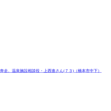
奔走。温泉施設相談役・上西進さん(７３)（橋本市中下）