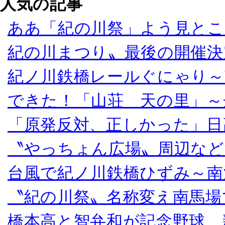
人気の記事
ああ「紀の川祭」よう見とこ
紀の川まつり〟最後の開催決
紀ノ川鉄橋レールぐにゃり～
できた！「山荘 天の里」～
「原発反対、正しかった」日
〝やっちょん広場〟周辺など
台風で紀ノ川鉄橋ひずみ～南
〝紀の川祭〟名称変え南馬場
橋本高と智弁和が記念野球、