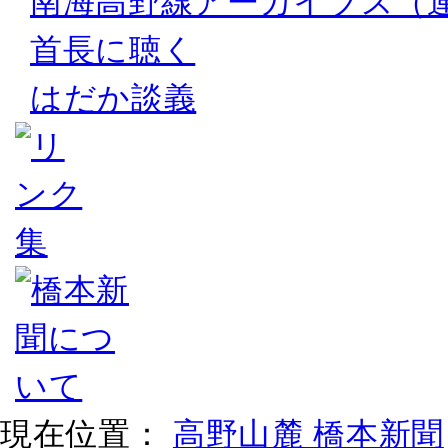
南海高野線アーカイブス（
首長に聴く
はだか談義
現在位置：
高野山麓 橋本新聞