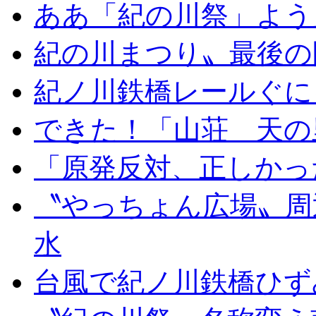
ああ「紀の川祭」よう
紀の川まつり〟最後の
紀ノ川鉄橋レールぐに
できた！「山荘 天の
「原発反対、正しかっ
〝やっちょん広場〟周
水
台風で紀ノ川鉄橋ひず