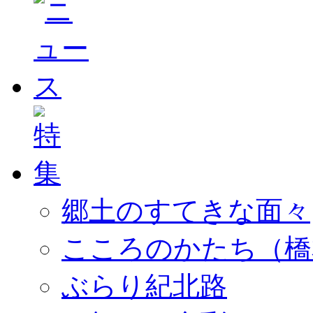
郷土のすてきな面々
こころのかたち（橋
ぶらり紀北路