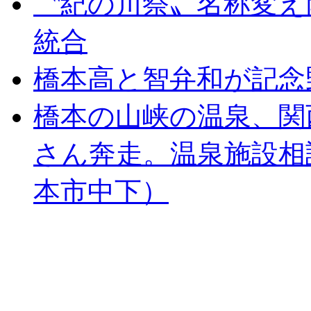
〝紀の川祭〟名称変え
統合
橋本高と智弁和が記念
橋本の山峡の温泉、関
さん奔走。温泉施設相
本市中下）