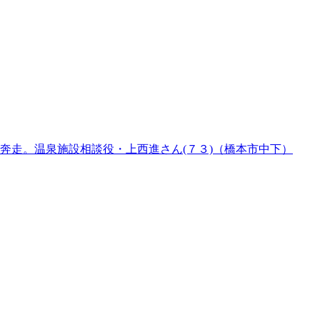
奔走。温泉施設相談役・上西進さん(７３)（橋本市中下）