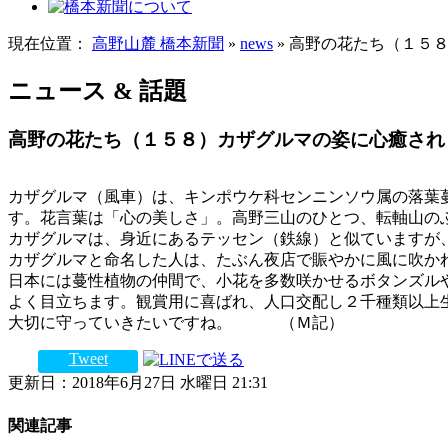
現在位置：
高野山麓 橋本新聞
»
news
» 高野の花たち（１５
ニュース & 話題
高野の花たち（１５８）カザグルマの姿に心癒され
カザグルマ（風車）は、キンポウケ科センニンソウ属の落葉
す。花言葉は「心の美しさ」。高野三山のひとつ、転軸山の
カザグルマは、身近にあるテッセン（鉄線）と似ていますが
カザグルマと命名した人は、たぶん夜店で賑やかに風に吹か
日本には蔓性植物の仲間で、小花を多数咲かせるボタンズル
よく目立ちます。観賞用に喜ばれ、人口交配し２千種類以上
大切に守っていきたいですね。 （Ｍ記）
Tweet
更新日：2018年6月27日 水曜日 21:31
関連記事