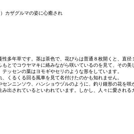
８）カザグルマの姿に心癒され
蔓性多年草です。茎は茶色で、花びらは普通８枚開くと、直径
ふもとでコウヤマキに絡みながら咲いているのを見て、その美
、テッセンの葉はヨモギやセリのような形をしています。
れ、くるくる回る風車を見て名付けたのかも知れません。
やセンニンソウ、ハンショウヅルのように、釣り鐘形の花を咲
生み出されているといわれています。しかし、人々に愛される