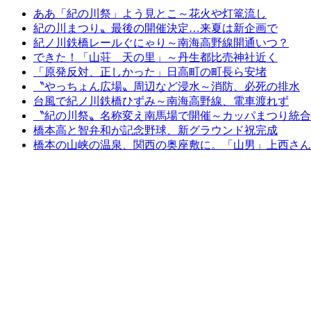
ああ「紀の川祭」よう見とこ～花火や灯篭流し
紀の川まつり〟最後の開催決定…来夏は新企画で
紀ノ川鉄橋レールぐにゃり～南海高野線開通いつ？
できた！「山荘 天の里」～丹生都比売神社近く
「原発反対、正しかった」日高町の町長ら安堵
〝やっちょん広場〟周辺など浸水～消防、必死の排水
台風で紀ノ川鉄橋ひずみ～南海高野線、電車渡れず
〝紀の川祭〟名称変え南馬場で開催～カッパまつり統合
橋本高と智弁和が記念野球、新グラウンド祝完成
橋本の山峡の温泉、関西の奥座敷に。「山男」上西さん