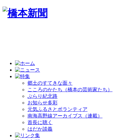
郷土のすてきな面々
こころのかたち（橋本の芸術家たち）
ぶらり紀北路
お知らせ多彩
元気ふるさとボランティア
南海高野線アーカイブス（連載）
首長に聴く
はだか談義