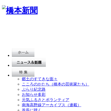
郷土のすてきな面々
こころのかたち（橋本の芸術家たち）
ぶらり紀北路
お知らせ多彩
元気ふるさとボランティア
南海高野線アーカイブス（連載）
首長に聴く