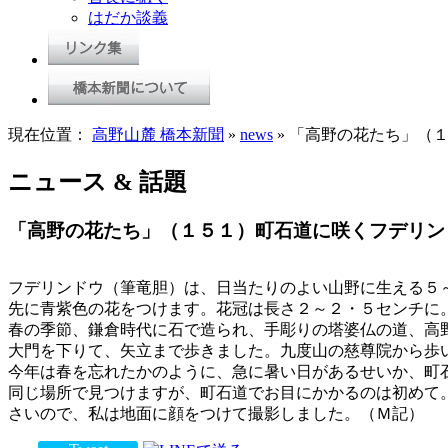
はだか談義
現在位置：
高野山麓 橋本新聞
»
news
» 「高野の花たち」（
ニュース & 話題
「高野の花たち」（１５１）町石道に咲くフデリン
フデリンドウ（筆竜胆）は、日当たりのよい山野に生える５
先に青紫色の花をつけます。花冠は長さ２～２・５センチに
春の季節、鎌倉時代に石で造られ、手彫りの塔婆仏の道、高
大門を下りて、矢立まで歩きました。九度山の慈尊院から歩
今年は春を忘れたかのように、急に暑い日があるせいか、町
同じ場所で見つけますが、町石道でお目にかかるのは初めて
さいので、私は地面に顔をつけて撮影しました。（Ｍ記）