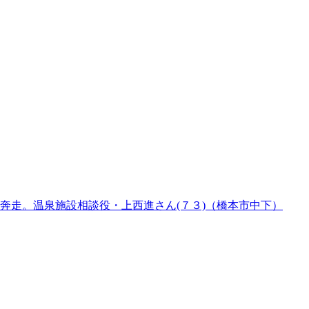
奔走。温泉施設相談役・上西進さん(７３)（橋本市中下）