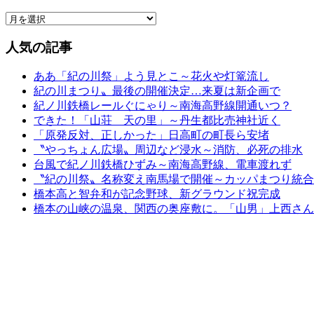
人気の記事
ああ「紀の川祭」よう見とこ～花火や灯篭流し
紀の川まつり〟最後の開催決定…来夏は新企画で
紀ノ川鉄橋レールぐにゃり～南海高野線開通いつ？
できた！「山荘 天の里」～丹生都比売神社近く
「原発反対、正しかった」日高町の町長ら安堵
〝やっちょん広場〟周辺など浸水～消防、必死の排水
台風で紀ノ川鉄橋ひずみ～南海高野線、電車渡れず
〝紀の川祭〟名称変え南馬場で開催～カッパまつり統合
橋本高と智弁和が記念野球、新グラウンド祝完成
橋本の山峡の温泉、関西の奥座敷に。「山男」上西さん