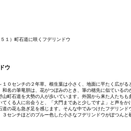
１５１）町石道に咲くフデリンドウ
ドウ
～１０センチの２年草。根生葉は小さく、地面に平たく広がる
。和名の筆竜胆は、花がつぼみのとき、筆の穂先に似ているの
野山町石道を大勢の人が歩いています。外国から来た人たちも
いてくる人に出会うと、「大門まであと少しですよ」と声をか
石道の花も急ぎ足を感じます。そんな中でみつけたフデリンド
。３センチほどのブルー色した小さなフデリンドウがぽつんと