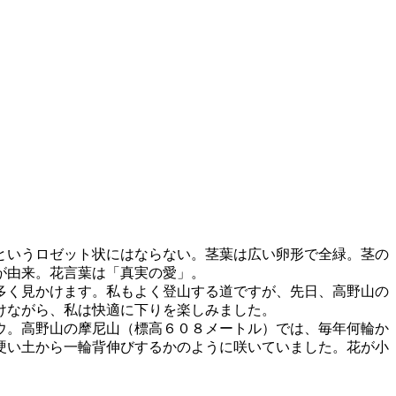
というロゼット状にはならない。茎葉は広い卵形で全緑。茎の
が由来。花言葉は「真実の愛」。
多く見かけます。私もよく登山する道ですが、先日、高野山の
けながら、私は快適に下りを楽しみました。
ウ。高野山の摩尼山（標高６０８メートル）では、毎年何輪か
硬い土から一輪背伸びするかのように咲いていました。花が小