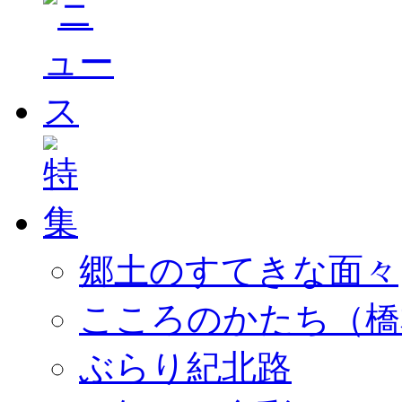
郷土のすてきな面々
こころのかたち（橋
ぶらり紀北路