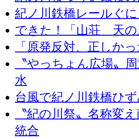
紀ノ川鉄橋レールぐに
できた！「山荘 天の
「原発反対、正しかっ
〝やっちょん広場〟周
水
台風で紀ノ川鉄橋ひず
〝紀の川祭〟名称変え
統合