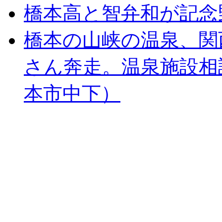
橋本高と智弁和が記念
橋本の山峡の温泉、関
さん奔走。温泉施設相
本市中下）