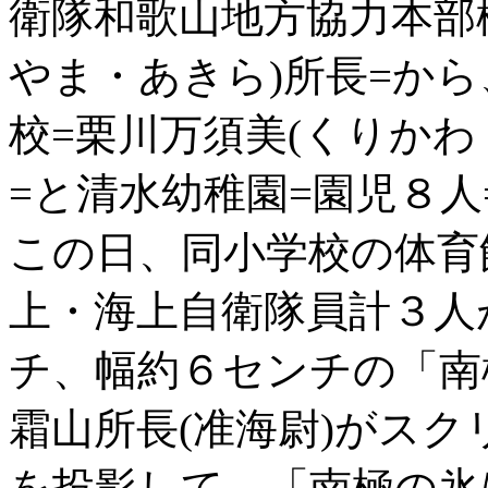
衛隊和歌山地方協力本部
やま・あきら)所長=か
校=栗川万須美(くりかわ
=と清水幼稚園=園児８
この日、同小学校の体育
上・海上自衛隊員計３人
チ、幅約６センチの「南
霜山所長(准海尉)がス
を投影して、「南極の氷