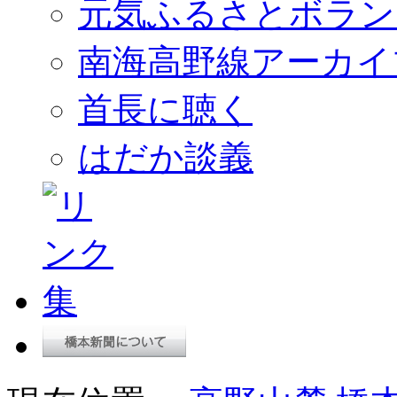
元気ふるさとボラン
南海高野線アーカイ
首長に聴く
はだか談義