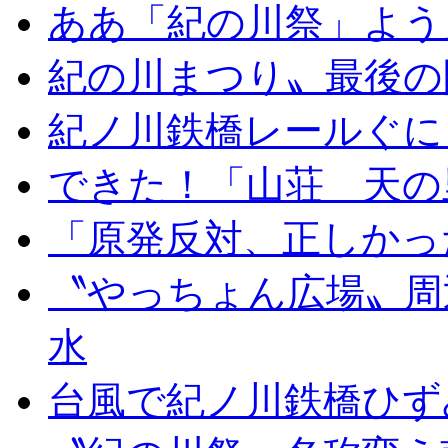
ああ「紀の川祭」よう
紀の川まつり〟最後の
紀ノ川鉄橋レールぐに
できた！「山荘 天の
「原発反対、正しかっ
〝やっちょん広場〟周
水
台風で紀ノ川鉄橋ひず