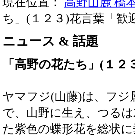
現在位置：
高野山麓 橋
ち」(１２３)花言葉「歓
ニュース & 話題
「高野の花たち」(１２
ヤマフジ(山藤)は、フ
で、山野に生え、つるは
た紫色の蝶形花を総状に