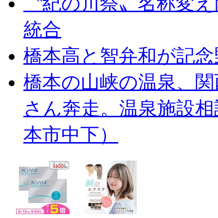
〝紀の川祭〟名称変え
統合
橋本高と智弁和が記念
橋本の山峡の温泉、関
さん奔走。温泉施設相
本市中下）