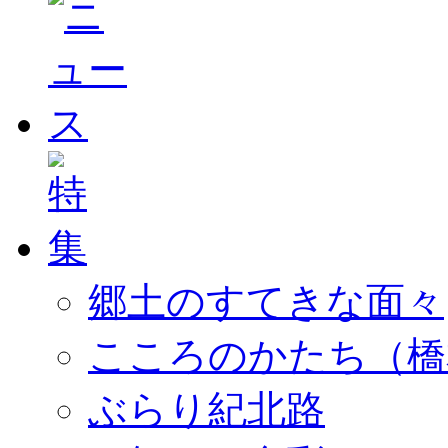
郷土のすてきな面々
こころのかたち（橋
ぶらり紀北路