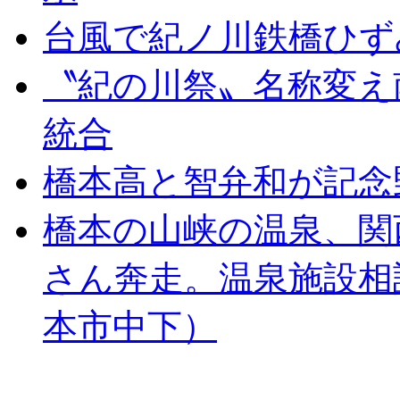
台風で紀ノ川鉄橋ひず
〝紀の川祭〟名称変え
統合
橋本高と智弁和が記念
橋本の山峡の温泉、関
さん奔走。温泉施設相
本市中下）