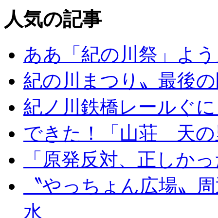
人気の記事
ああ「紀の川祭」よう
紀の川まつり〟最後の
紀ノ川鉄橋レールぐに
できた！「山荘 天の
「原発反対、正しかっ
〝やっちょん広場〟周
水