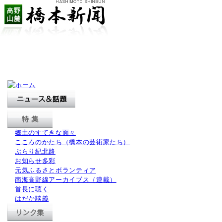
郷土のすてきな面々
こころのかたち（橋本の芸術家たち）
ぶらり紀北路
お知らせ多彩
元気ふるさとボランティア
南海高野線アーカイブス（連載）
首長に聴く
はだか談義