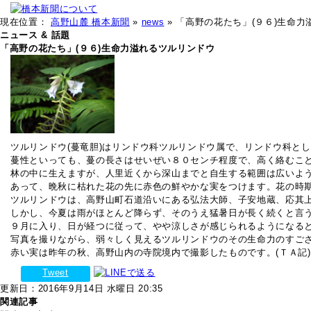
現在位置：
高野山麓 橋本新聞
»
news
» 「高野の花たち」(９６)生命
ニュース & 話題
「高野の花たち」(９６)生命力溢れるツルリンドウ
ツルリンドウ(蔓竜胆)はリンドウ科ツルリンドウ属で、リンドウ科と
蔓性といっても、蔓の長さはせいぜい８０センチ程度で、高く絡むこ
林の中に生えますが、人里近くから深山までと自生する範囲は広いよ
あって、晩秋に枯れた花の先に赤色の鮮やかな実をつけます。花の時
ツルリンドウは、高野山町石道沿いにある弘法大師、子安地蔵、応其上
しかし、今夏は雨がほとんど降らず、そのうえ猛暑日が長く続くと言
９月に入り、日が経つに従って、やや涼しさが感じられるようになる
写真を撮りながら、弱々しく見えるツルリンドウのその生命力のすご
赤い実は昨年の秋、高野山内の寺院境内で撮影したものです。(ＴＡ記)
Tweet
更新日：2016年9月14日 水曜日 20:35
関連記事