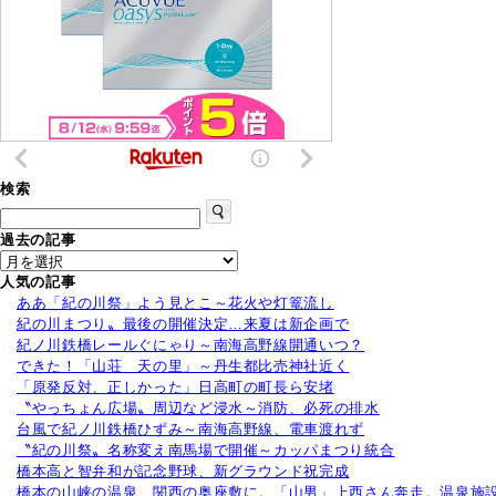
検索
過去の記事
人気の記事
ああ「紀の川祭」よう見とこ～花火や灯篭流し
紀の川まつり〟最後の開催決定…来夏は新企画で
紀ノ川鉄橋レールぐにゃり～南海高野線開通いつ？
できた！「山荘 天の里」～丹生都比売神社近く
「原発反対、正しかった」日高町の町長ら安堵
〝やっちょん広場〟周辺など浸水～消防、必死の排水
台風で紀ノ川鉄橋ひずみ～南海高野線、電車渡れず
〝紀の川祭〟名称変え南馬場で開催～カッパまつり統合
橋本高と智弁和が記念野球、新グラウンド祝完成
橋本の山峡の温泉、関西の奥座敷に。「山男」上西さん奔走。温泉施設