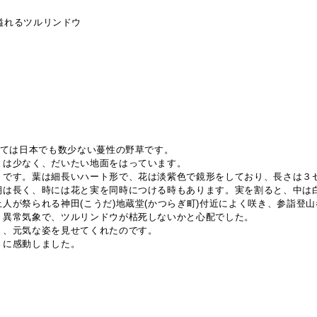
力溢れるツルリンドウ
しては日本でも数少ない蔓性の野草です。
とは少なく、だいたい地面をはっています。
うです。葉は細長いハート形で、花は淡紫色で鏡形をしており、長さは３
期は長く、時には花と実を同時につける時もあります。実を割ると、中は
人が祭られる神田(こうだ)地蔵堂(かつらぎ町)付近によく咲き、参詣登
う異常気象で、ツルリンドウが枯死しないかと心配でした。
と、元気な姿を見せてくれたのです。
さに感動しました。