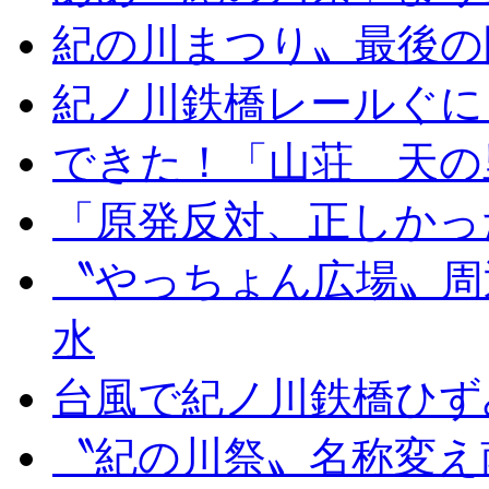
紀の川まつり〟最後の
紀ノ川鉄橋レールぐに
できた！「山荘 天の
「原発反対、正しかっ
〝やっちょん広場〟周
水
台風で紀ノ川鉄橋ひず
〝紀の川祭〟名称変え