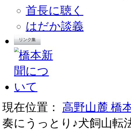
首長に聴く
はだか談義
現在位置：
高野山麓 橋
奏にうっとり♪犬飼山転