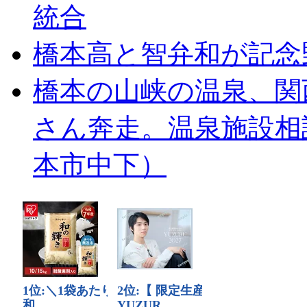
統合
橋本高と智弁和が記念
橋本の山峡の温泉、関
さん奔走。温泉施設相
本市中下）