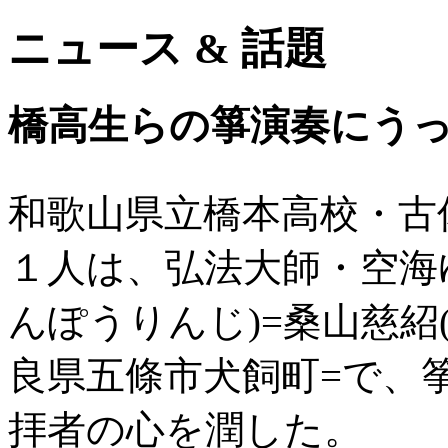
ニュース & 話題
橋高生らの箏演奏にうっ
和歌山県立橋本高校・古
１人は、弘法大師・空海
んぽうりんじ)=桑山慈紹
良県五條市犬飼町=で、
拝者の心を潤した。