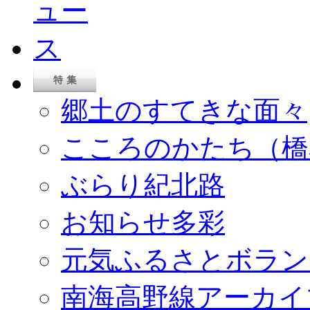
郷土のすてきな面々
こころのかたち（橋
ぶらり紀北路
お知らせ多彩
元気ふるさとボラン
南海高野線アーカイ