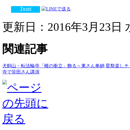
Tweet
更新日：2016年3月23日 水
関連記事
犬飼山・転法輪寺「榧の衝立」飾る～東さん奉納
星祭楽しチ
寺で笹田さん講演