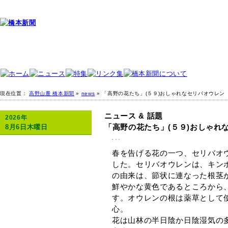
現在位置：
高野山麓 橋本新聞
»
news
» 「高野の花たち」(５９)おしゃれなセリバオウレン
ニュース & 話題
2026年
「高野の花たち」(５９)おしゃれ
8月6日木曜日
春を告げる花の一つ、セリバオウ
した。セリバオウレンは、キン
の由来は、節状に連なった根茎
鮮やかな黄色であるところから
す。オウレンの根は薬草として
心。
花は山林の半日陰か日陰湿気の