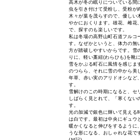
高木が冬の眠りについている間
虫を引き付けて受粉し、受粉が
木々が葉を茂らすので、優しい
やかにおくります。雄花、雌花
で、探すのも楽しいです。
私は冬場の高野山町石道フルコ
す。なぜかというと、体力の無
方が踏破しやすいからです。雪
りに、軽い藁紐(わらひも)を靴
雪をかぶる町石に風情を感じま
のつらら、それに雪の中から美
年草、赤い実のアリドオシなど
す。
雪解けのこの時期になると、セ
しばらく見とれて、「寒くない
す。
光の加減で銀色に輝いて見える
は白です。最初は中央にギュウ
暖かくなると伸びをするように
うな形になる、おしゃれな花で
(Ｍ記)