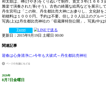
和太鼓は、欅(けやき)をくりぬいて制作。寛文３年(１６６３
雅楽で演奏された箏(そう)、古色の綺麗な絵馬などを展示し
丹生宮司は「この秋、丹生都比売大神にお参りし、文化財を
初穂料は１０００円。予約は不要。但し２０人以上のグループ
写真(上)は丹生都比売神社の「収蔵庫特別公開」。写真(中)
Tweet
更新日：2015年9月19日 土曜日 00:00
関連記事
迎春は心身清浄に♪今年も大祓式～丹生都比売神社
2026年
8月7日金曜日