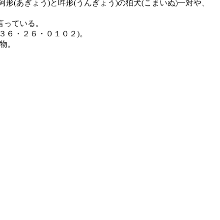
(あぎょう)と吽形(うんぎょう)の狛犬(こまいぬ)一対や、
言っている。
３６・２６・０１０２)。
示物。