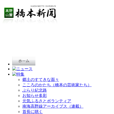
郷土のすてきな面々
こころのかたち（橋本の芸術家たち）
ぶらり紀北路
お知らせ多彩
元気ふるさとボランティア
南海高野線アーカイブス（連載）
首長に聴く