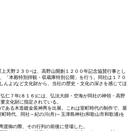
ぎ町上天野２３０=は、高野山開創１２００年記念協賛行事とし
限り、「本殿特別拝観・収蔵庫特別公開」を行う。同社は１７０
しんよ)など文化財から、当社の歴史・文化の深さを感じてほ
弘仁７年(８１６)には、弘法大師・空海が同社の神領・高野
重要文化財に指定されている。
)である木造鍍金装神輿を出展。これは室町時代の制作で、屋
町時代、同社～紀の川(舟)～玉津島神社(和歌山市和歌浦)を
神輿渡御の際、その行列の前後に登場した。