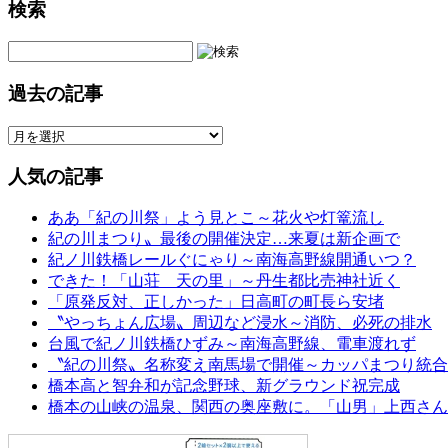
検索
過去の記事
人気の記事
ああ「紀の川祭」よう見とこ～花火や灯篭流し
紀の川まつり〟最後の開催決定…来夏は新企画で
紀ノ川鉄橋レールぐにゃり～南海高野線開通いつ？
できた！「山荘 天の里」～丹生都比売神社近く
「原発反対、正しかった」日高町の町長ら安堵
〝やっちょん広場〟周辺など浸水～消防、必死の排水
台風で紀ノ川鉄橋ひずみ～南海高野線、電車渡れず
〝紀の川祭〟名称変え南馬場で開催～カッパまつり統合
橋本高と智弁和が記念野球、新グラウンド祝完成
橋本の山峡の温泉、関西の奥座敷に。「山男」上西さん