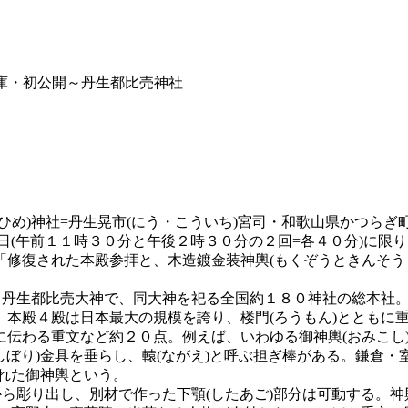
蔵庫・初公開～丹生都比売神社
ひめ)神社=丹生晃市(にう・こういち)宮司・和歌山県かつら
祝日(午前１１時３０分と午後２時３０分の２回=各４０分)に
「修復された本殿参拝と、木造鍍金装神輿(もくぞうときんそう
・丹生都比売大神で、同大神を祀る全国約１８０神社の総本社。
本殿４殿は日本最大の規模を誇り、楼門(ろうもん)とともに
に伝わる重文など約２０点。例えば、いわゆる御神輿(おみこし
しぼり)金具を垂らし、轅(ながえ)と呼ぶ担ぎ棒がある。鎌倉・室
られた御神輿という。
から彫り出し、別材で作った下顎(したあご)部分は可動する。