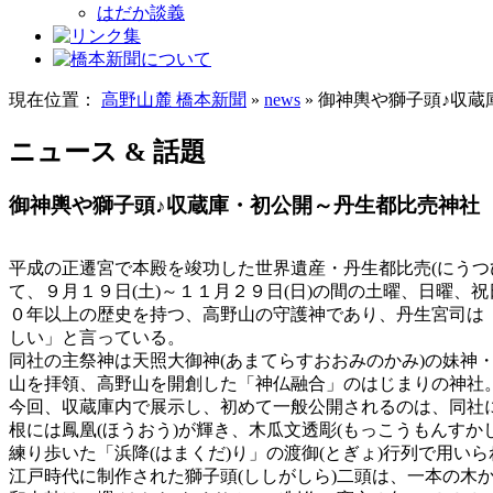
はだか談義
現在位置：
高野山麓 橋本新聞
»
news
» 御神輿や獅子頭♪収
ニュース & 話題
御神輿や獅子頭♪収蔵庫・初公開～丹生都比売神社
平成の正遷宮で本殿を竣功した世界遺産・丹生都比売(にうつ
て、９月１９日(土)～１１月２９日(日)の間の土曜、日曜、
０年以上の歴史を持つ、高野山の守護神であり、丹生宮司は
しい」と言っている。
同社の主祭神は天照大御神(あまてらすおおみのかみ)の妹神
山を拝領、高野山を開創した「神仏融合」のはじまりの神社。
今回、収蔵庫内で展示し、初めて一般公開されるのは、同社
根には鳳凰(ほうおう)が輝き、木瓜文透彫(もっこうもんすか
練り歩いた「浜降(はまくだ)り」の渡御(とぎょ)行列で用い
江戸時代に制作された獅子頭(ししがしら)二頭は、一本の木