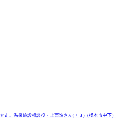
奔走。温泉施設相談役・上西進さん(７３)（橋本市中下）