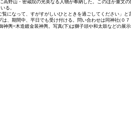
)に高野山・密蔵院の光英なる人物が奉納した。このほか重文の阿形
ている。
ご覧になって、すがすがしいひとときを過ごしてください」と
は、期間中、平日でも受け付ける。問い合わせは同神社(０７
は御神輿=木造鍍金装神輿。写真(下)は獅子頭や和太鼓などの展