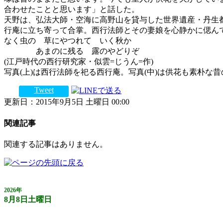
合わせたことと思います」と話した。
天野は、弘法大師・空海に高野山を貸与した世界遺産・丹生都
行庵に立ち寄って合掌。西行法師とその妻娘を心静かに偲ん
なく虫の 草にやつれて いく秋か
あまのに残る 露のやどりぞ
(江戸時代の西行研究家・似雲=じうん=作)
写真(上)は西行法師を祀る西行庵。写真(中)は供花も素朴な
Tweet
更新日：2015年9月5日 土曜日 00:00
関連記事
関連する記事はありません。
2026年
8月8日土曜日