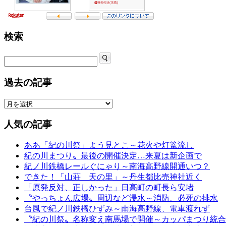
検索
過去の記事
人気の記事
ああ「紀の川祭」よう見とこ～花火や灯篭流し
紀の川まつり〟最後の開催決定…来夏は新企画で
紀ノ川鉄橋レールぐにゃり～南海高野線開通いつ？
できた！「山荘 天の里」～丹生都比売神社近く
「原発反対、正しかった」日高町の町長ら安堵
〝やっちょん広場〟周辺など浸水～消防、必死の排水
台風で紀ノ川鉄橋ひずみ～南海高野線、電車渡れず
〝紀の川祭〟名称変え南馬場で開催～カッパまつり統合