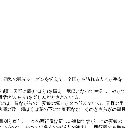
は、初秋の観光シーズンを迎えて、全国から訪れる人々が手を
２)頃、天野に庵(いほり)を構え、尼僧となって生活し、やがて
欒(だんらん)を楽しんだとされている。
面には、昔ながらの「妻娘の塚」が２つ並んでいる。天野の里
法師の歌「願はくは花の下にて春死なむ そのきさらぎの望月
で草刈り奉仕。「今の西行庵は新しい建物ですが、この妻娘の
ているので、かつては多くの参詣人が往来し、西行庵でも手を