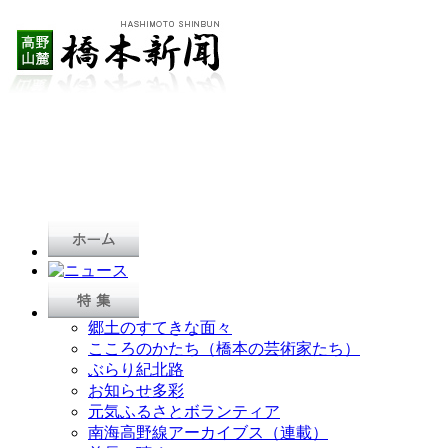
郷土のすてきな面々
こころのかたち（橋本の芸術家たち）
ぶらり紀北路
お知らせ多彩
元気ふるさとボランティア
南海高野線アーカイブス（連載）