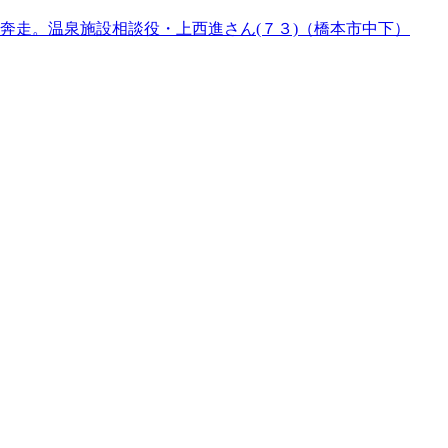
奔走。温泉施設相談役・上西進さん(７３)（橋本市中下）