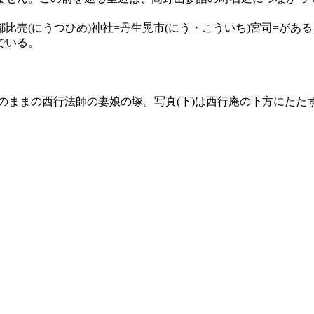
比売(にうつひめ)神社=丹生晃市(にう・こういち)宮司=が
でいる。
昔のままの西行法師の妻娘の塚。写真(下)は西行庵の下方にたた