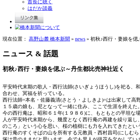
首長に聴く
はだか談義
現在位置：
高野山麓 橋本新聞
»
news
» 初秋♪西行・妻娘を
ニュース & 話題
初秋♪西行・妻娘を偲ぶ～丹生都比売神社近く
平安時代末期の歌人・西行法師(さいぎょうほうし)を祀る、
合わせ、冥福を祈っている。
西行法師=本名・佐藤義清(さとう・よしきよ)=は出家して高
１５歳の娘も、尼となって一緒に住み、ここで生涯を終えた。
今の西行庵は、昭和６１年(１９８６)に、もともとの平坦
人が平安時代末期から、幾度となく西行庵の再建を繰り返し
のころ」という心を思い、桜の植樹にも力を入れてきたとい
西行庵のすくそばの山を所有する元教員・西村昌司(にしむら
塚は昔のままだと思います。今でも里人が供花を欠かしてい