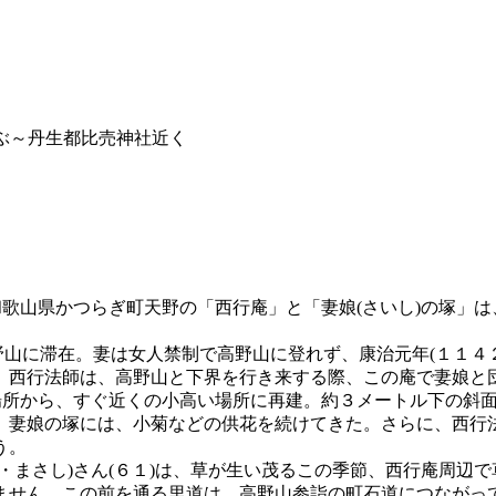
偲ぶ～丹生都比売神社近く
和歌山県かつらぎ町天野の「西行庵」と「妻娘(さいし)の塚」
野山に滞在。妻は女人禁制で高野山に登れず、康治元年(１１４
西行法師は、高野山と下界を行き来する際、この庵で妻娘と団
な場所から、すぐ近くの小高い場所に再建。約３メートル下の斜
、妻娘の塚には、小菊などの供花を続けてきた。さらに、西行
う。
・まさし)さん(６１)は、草が生い茂るこの季節、西行庵周辺
ません。この前を通る里道は、高野山参詣の町石道につながっ