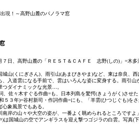
が出現！～高野山麓のパノラマ窓
窓
７日、高野山麓の「ＲＥＳＴ＆ＣＡＦＥ 志野(しの)」=木多
城山(くにぎさん)、雨引山(あまびきやま)など、東は奈良、
ち、入道雲になる手前で、雲はいろんな姿に変身する。雨引山
撃つダイナミックな光景…。
詞、佐々木すぐる作曲=も、日本列島を驚愕(きょうがく)させた
和５３年)=谷村新司・作詞作曲=にも、「羊雲(ひつじぐも)
ば心象風景でもある。
川南岸の山々や大空の姿が、一番よく眺められるところですよ
(中)は国城山の空でアンギラスを迎え撃つゴジラの白雲。写真(