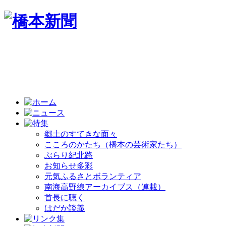
郷土のすてきな面々
こころのかたち（橋本の芸術家たち）
ぶらり紀北路
お知らせ多彩
元気ふるさとボランティア
南海高野線アーカイブス（連載）
首長に聴く
はだか談義