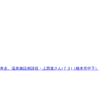
奔走。温泉施設相談役・上西進さん(７３)（橋本市中下）