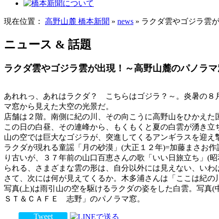
現在位置：
高野山麓 橋本新聞
»
news
» ラクダ雲やゴジラ雲
ニュース & 話題
ラクダ雲やゴジラ雲が出現！～高野山麓のパノラマ
あれれっ、あれはラクダ？ こちらはゴジラ？～。炎暑の８月
マ窓から見えた大空の光景だ。
店舗は２階。南側に紀の川、その向こうに高野山をひかえた国
この日の白昼、その連峰から、もくもくと夏の白雲が湧き立
山の空では巨大なゴジラが、突進してくるアンギラスを迎え
ラクダが現れる童謡「月の砂漠」(大正１２年)=加藤まさお作
り古いが、３７年前の山口百恵さんの歌「いい日旅立ち」(昭
られる、さまざまな雲の形は、自分以外には見えない、いわ
さて、次には何が見えてくるか。木多浦さんは「ここは紀の
写真(上)は雨引山の空を駆けるラクダの姿をした白雲。写真
ＳＴ＆ＣＡＦＥ 志野」のパノラマ窓。
Tweet