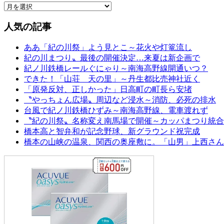
人気の記事
ああ「紀の川祭」よう見とこ～花火や灯篭流し
紀の川まつり〟最後の開催決定…来夏は新企画で
紀ノ川鉄橋レールぐにゃり～南海高野線開通いつ？
できた！「山荘 天の里」～丹生都比売神社近く
「原発反対、正しかった」日高町の町長ら安堵
〝やっちょん広場〟周辺など浸水～消防、必死の排水
台風で紀ノ川鉄橋ひずみ～南海高野線、電車渡れず
〝紀の川祭〟名称変え南馬場で開催～カッパまつり統合
橋本高と智弁和が記念野球、新グラウンド祝完成
橋本の山峡の温泉、関西の奥座敷に。「山男」上西さん