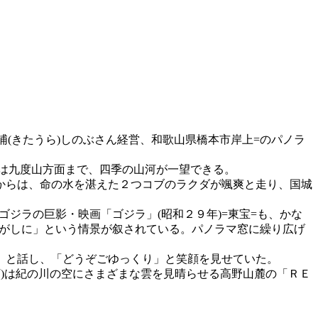
浦(きたうら)しのぶさん経営、和歌山県橋本市岸上=のパノラ
西は九度山方面まで、四季の山河が一望できる。
からは、命の水を湛えた２つコブのラクダが颯爽と走り、国城
ゴジラの巨影・映画「ゴジラ」(昭和２９年)=東宝=も、かな
をさがしに」という情景が叙されている。パノラマ窓に繰り広げ
」と話し、「どうぞごゆっくり」と笑顔を見せていた。
下)は紀の川の空にさまざまな雲を見晴らせる高野山麓の「ＲＥ