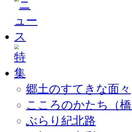
郷土のすてきな面々
こころのかたち（橋
ぶらり紀北路