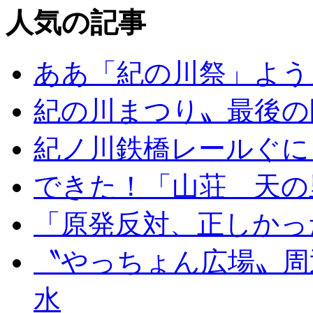
人気の記事
ああ「紀の川祭」よう
紀の川まつり〟最後の
紀ノ川鉄橋レールぐに
できた！「山荘 天の
「原発反対、正しかっ
〝やっちょん広場〟周
水