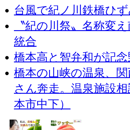
台風で紀ノ川鉄橋ひず
〝紀の川祭〟名称変え
統合
橋本高と智弁和が記念
橋本の山峡の温泉、関
さん奔走。温泉施設相
本市中下）