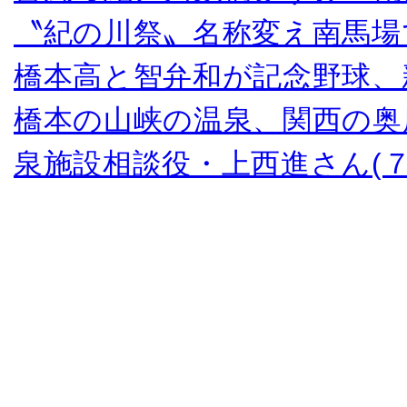
〝紀の川祭〟名称変え南馬場
橋本高と智弁和が記念野球、
橋本の山峡の温泉、関西の奥
泉施設相談役・上西進さん(７