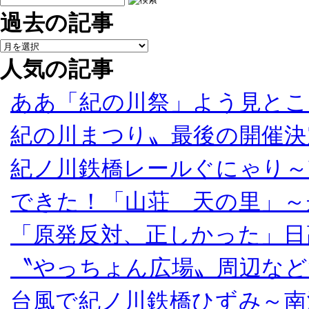
過去の記事
人気の記事
ああ「紀の川祭」よう見とこ
紀の川まつり〟最後の開催決
紀ノ川鉄橋レールぐにゃり～
できた！「山荘 天の里」～
「原発反対、正しかった」日
〝やっちょん広場〟周辺など
台風で紀ノ川鉄橋ひずみ～南