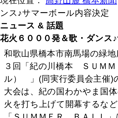
現在位置：
高野山麓 橋本新聞
ンス♪サマーボール内容決定
ニュース & 話題
花火６０００発＆歌・ダンス
和歌山県橋本市南馬場の緑地
３回「紀の川橋本 ＳＵＭＭ
ル） 」(同実行委員会主催
大会は、紀の国わかやま国体
火を打ち上げて開幕するなど
「ＳＵＭＭＥＲ ＢＡＬＬ」