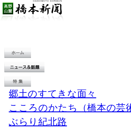
郷土のすてきな面々
こころのかたち（橋本の芸
ぶらり紀北路