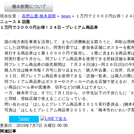
現在位置：
高野山麓 橋本新聞
»
news
» １万円で２０００円お得！２
ニュース & 話題
１万円で２０００円お得！２４日～プレミアム商品券
国の地方創生事業を活用して、まちの消費喚起を図ろうと、和歌山県橋
にした説明会が行われた。同実行委では、参加各店舗にポスターを配
発行する商品券は１冊１００００円で販売し、１冊に含まれる商品券
同実行委が５月から、同プレミアム商品券を使用できる登録店舗を募
同プレミアム商品券の販売期間は、７月２４日(金)～同２６日(日)の
購入方法は橋本市報７月号に折り込まれた「購入申込書」に住所、氏名
３１日。同プレミアム商品券を使用できる「店舗一覧表」は購入の際
同プレミアム商品券はポスターやステッカーのある店舗で使えるが、大
い商品(ビール券や図書券、切手など)の購入はできない。
一方、橋本市では、すでに７月１日から、小学生以下の子供たちに「わ
と同様、登録店舗で使えることになっている。
問い合わせは「はしもとプレミアム商品券２０１５実行委員会」(橋本
写真は「はしもとプレミアム商品券２０１５」＆「橋本市わいわい子
Tweet
更新日：2015年7月7日 火曜日 00:00
関連記事