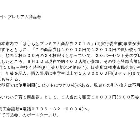
４日～プレミアム商品券
本市内で「はしもとプレミアム商品券２０１５」(同実行委主催)事業が
布するとともに、「この商品券は１００００円で１２０００円の買い物が
は、額面１枚５００円の２４枚綴りとなっていて、２０パーセント分のプ
集したところ、６月１２日現在で約４００店舗が参加。その後も登録店舗
午前１０時～午後４時半(但し売り切れ次第終了)。販売所は橋本市民会館
、年齢を記入。購入限度は中学生以上で１人３００００円(３セット)ま
にもらえる。
型店では使用制限(１セットにつき８枚)がある。現金との引き換えは不
いわい子育て商品券」として、１人当たり額面１００００円(５００円券
商工会議所=電話０７３６・３２・０００４)へ。
育て商品券」のポースターより。