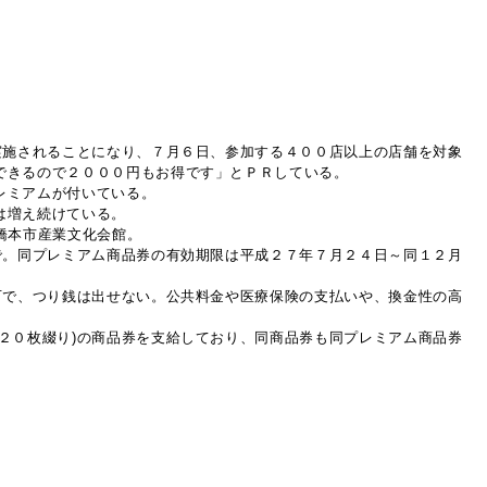
実施されることになり、７月６日、参加する４００店以上の店舗を対象
できるので２０００円もお得です」とＰＲしている。
レミアムが付いている。
は増え続けている。
か橋本市産業文化会館。
で。同プレミアム商品券の有効期限は平成２７年７月２４日～同１２月
可で、つり銭は出せない。公共料金や医療保険の支払いや、換金性の高
２０枚綴り)の商品券を支給しており、同商品券も同プレミアム商品券