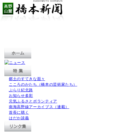
郷土のすてきな面々
こころのかたち（橋本の芸術家たち）
ぶらり紀北路
お知らせ多彩
元気ふるさとボランティア
南海高野線アーカイブス（連載）
首長に聴く
はだか談義