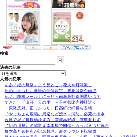
検索
過去の記事
人気の記事
ああ「紀の川祭」よう見とこ～花火や灯篭流し
紀の川まつり〟最後の開催決定…来夏は新企画で
紀ノ川鉄橋レールぐにゃり～南海高野線開通いつ？
できた！「山荘 天の里」～丹生都比売神社近く
「原発反対、正しかった」日高町の町長ら安堵
〝やっちょん広場〟周辺など浸水～消防、必死の排水
台風で紀ノ川鉄橋ひずみ～南海高野線、電車渡れず
〝紀の川祭〟名称変え南馬場で開催～カッパまつり統合
橋本高と智弁和が記念野球、新グラウンド祝完成