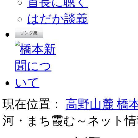
首長に聴く
はだか談義
現在位置：
高野山麓 橋
河・まち霞む～ネット情