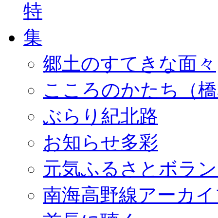
郷土のすてきな面々
こころのかたち（橋
ぶらり紀北路
お知らせ多彩
元気ふるさとボラン
南海高野線アーカイ