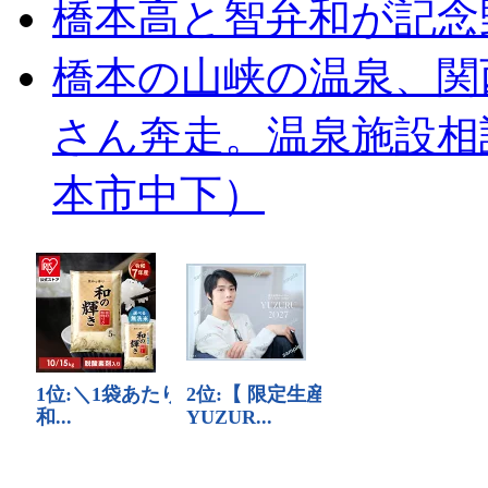
橋本高と智弁和が記念
橋本の山峡の温泉、関
さん奔走。温泉施設相
本市中下）