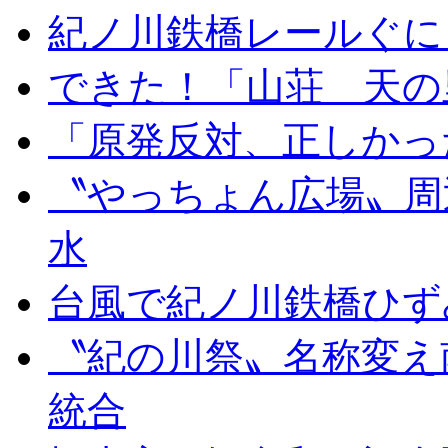
紀ノ川鉄橋レールぐに
できた！「山荘 天の
「原発反対、正しかっ
〝やっちょん広場〟周
水
台風で紀ノ川鉄橋ひず
〝紀の川祭〟名称変え
統合