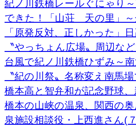
紀ノ川鉄橋レールぐにゃり～
できた！「山荘 天の里」～
「原発反対、正しかった」日
〝やっちょん広場〟周辺など
台風で紀ノ川鉄橋ひずみ～南
〝紀の川祭〟名称変え南馬場
橋本高と智弁和が記念野球、
橋本の山峡の温泉、関西の奥
泉施設相談役・上西進さん(７