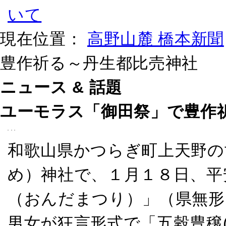
現在位置：
高野山麓 橋本新聞
豊作祈る～丹生都比売神社
ニュース & 話題
ユーモラス「御田祭」で豊作
和歌山県かつらぎ町上天野の
め）神社で、１月１８日、平
（おんだまつり）」（県無形
男女が狂言形式で「五穀豊穣