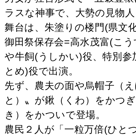
ラスな神事で、大勢の見物人
舞台は、朱塗りの楼門(県文
御田祭保存会=高水茂富(こう
や牛飼(うしかい)役、特別参
とめ)役で出演。
先ず、農夫の面や烏帽子（え
と）〟が鍬（くわ）をかつぎ
き）をかついで登場。
農民２人が「一粒万倍(ひと