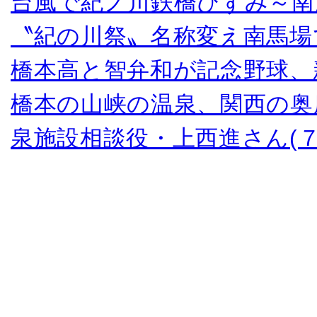
台風で紀ノ川鉄橋ひずみ～南
〝紀の川祭〟名称変え南馬場
橋本高と智弁和が記念野球、
橋本の山峡の温泉、関西の奥
泉施設相談役・上西進さん(７