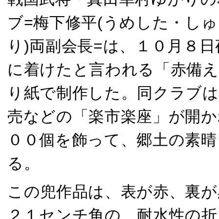
ブ=梅下修平(うめした・しゅ
り)両副会長=は、１０月８
に着けたと言われる「赤備え
り紙で制作した。同クラブは
売などの「楽市楽座」が開か
００個を飾って、郷土の素晴
る。
この兜作品は、表が赤、裏が
２１センチ角の、耐水性の折