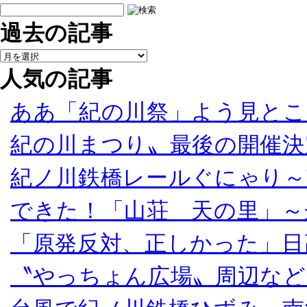
過去の記事
人気の記事
ああ「紀の川祭」よう見とこ
紀の川まつり〟最後の開催決
紀ノ川鉄橋レールぐにゃり～
できた！「山荘 天の里」～
「原発反対、正しかった」日
〝やっちょん広場〟周辺など