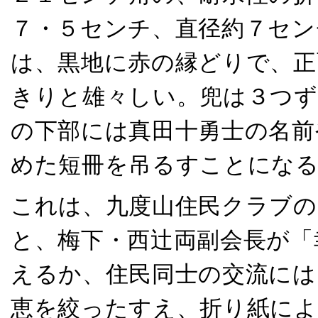
７・５センチ、直径約７セン
は、黒地に赤の縁どりで、正
きりと雄々しい。兜は３つず
の下部には真田十勇士の名前
めた短冊を吊るすことにな
これは、九度山住民クラブの
と、梅下・西辻両副会長が「
えるか、住民同士の交流には
恵を絞ったすえ、折り紙によ