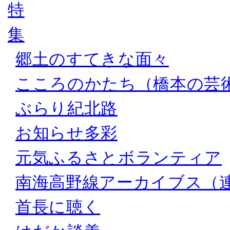
郷土のすてきな面々
こころのかたち（橋本の芸
ぶらり紀北路
お知らせ多彩
元気ふるさとボランティア
南海高野線アーカイブス（
首長に聴く