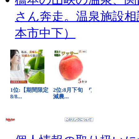
さん奔走。温泉施設相
本市中下）