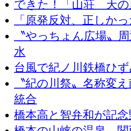
できた！「山荘 天の
「原発反対、正しかっ
〝やっちょん広場〟周
水
台風で紀ノ川鉄橋ひず
〝紀の川祭〟名称変え
統合
橋本高と智弁和が記念
橋本の山峡の温泉、関