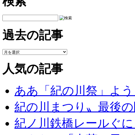
検索
過去の記事
人気の記事
ああ「紀の川祭」よう
紀の川まつり〟最後の
紀ノ川鉄橋レールぐに