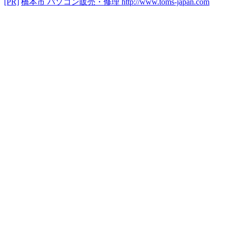
[PR]
橋本市 パソコン販売・修理
http://www.toms-japan.com