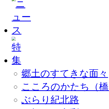
郷土のすてきな面々
こころのかたち（橋
ぶらり紀北路