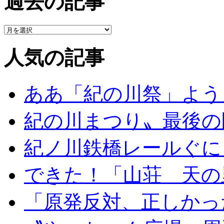
過去の記事
人気の記事
ああ「紀の川祭」よう
紀の川まつり〟最後の
紀ノ川鉄橋レールぐに
できた！「山荘 天の
「原発反対、正しかっ