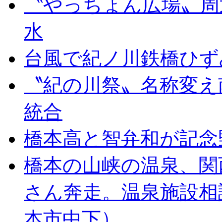
〝やっちょん広場〟周
水
台風で紀ノ川鉄橋ひず
〝紀の川祭〟名称変え
統合
橋本高と智弁和が記念
橋本の山峡の温泉、関
さん奔走。温泉施設相
本市中下）