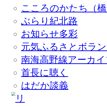
こころのかたち（橋
ぶらり紀北路
お知らせ多彩
元気ふるさとボラン
南海高野線アーカイ
首長に聴く
はだか談義