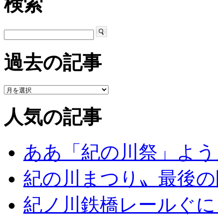
検索
過去の記事
人気の記事
ああ「紀の川祭」よう
紀の川まつり〟最後の
紀ノ川鉄橋レールぐに