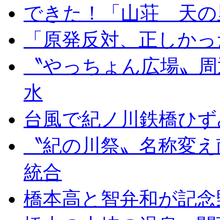
できた！「山荘 天の
「原発反対、正しかっ
〝やっちょん広場〟周
水
台風で紀ノ川鉄橋ひず
〝紀の川祭〟名称変え
統合
橋本高と智弁和が記念