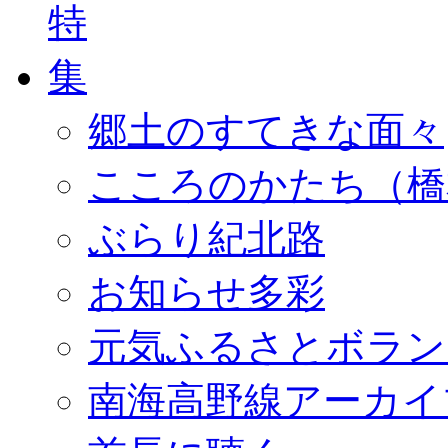
郷土のすてきな面々
こころのかたち（橋
ぶらり紀北路
お知らせ多彩
元気ふるさとボラン
南海高野線アーカイ