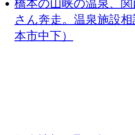
橋本の山峡の温泉、関
さん奔走。温泉施設相
本市中下）