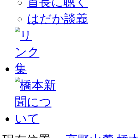
首長に聴く
はだか談義