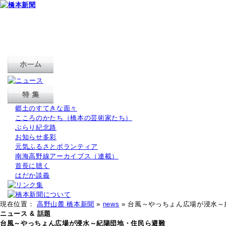
郷土のすてきな面々
こころのかたち（橋本の芸術家たち）
ぶらり紀北路
お知らせ多彩
元気ふるさとボランティア
南海高野線アーカイブス（連載）
首長に聴く
はだか談義
現在位置：
高野山麓 橋本新聞
»
news
» 台風～やっちょん広場が浸水
ニュース & 話題
台風～やっちょん広場が浸水～紀陽団地・住民ら避難