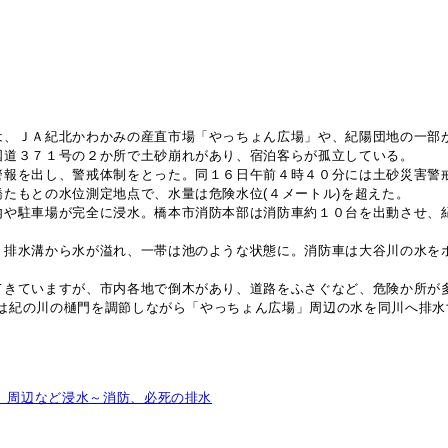
は、ＪＡ紀北かわかみの産直市場「やっちょん広場」や、紀陽団地の一部
国道３７１号の２か所で土砂崩れがあり、宿泊客らが孤立している。
警報を出し、警戒体制をとった。同１６日午前４時４０分には土砂災害警
たもとの水位測定地点で、水量は危険水位(４メートル)を超えた。
内や駐車場が完全に浸水。橋本市消防本部は消防車約１０台を出動させ、
、排水溝から水が溢れ、一帯は池のような状態に。消防車は大谷川の水を
てきていますが、市内各地で倒木があり、道路をふさぐなど、危険か所が
)は紀の川の樋門を調節しながら「やっちょん広場」周辺の水を同川へ排水
〟周辺など浸水～消防、必死の排水