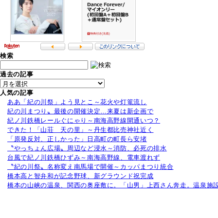
検索
過去の記事
人気の記事
ああ「紀の川祭」よう見とこ～花火や灯篭流し
紀の川まつり〟最後の開催決定…来夏は新企画で
紀ノ川鉄橋レールぐにゃり～南海高野線開通いつ？
できた！「山荘 天の里」～丹生都比売神社近く
「原発反対、正しかった」日高町の町長ら安堵
〝やっちょん広場〟周辺など浸水～消防、必死の排水
台風で紀ノ川鉄橋ひずみ～南海高野線、電車渡れず
〝紀の川祭〟名称変え南馬場で開催～カッパまつり統合
橋本高と智弁和が記念野球、新グラウンド祝完成
橋本の山峡の温泉、関西の奥座敷に。「山男」上西さん奔走。温泉施設