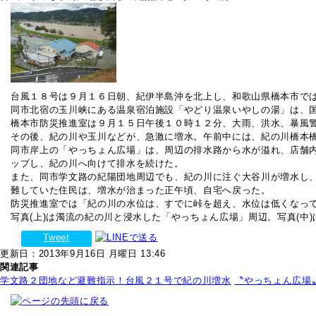
台風１８号は９月１６日朝、紀伊半島沖を北上し、和歌山県橋本市で
同市北宿の玉川峡にある温泉宿泊施設「やどり温泉いやしの湯」は、
橋本市防災推進室は９月１５日午後１０時１２分、大雨、洪水、暴風
その後、紀の川や玉川などが、急激に増水。午前中には、紀の川橋本橋
同市岸上の「やっちょん広場」は、周辺の排水路から水が溢れ、店舗
ップし、紀の川へ向けて排水を続けた。
また、同市学文路の紀陽団地周辺でも、紀の川に注ぐ大谷川が増水し
難していた住民は、増水が治まった正午頃、自宅へ戻った。
防災推進室では「紀の川の水位は、すでに峠を超え、水位は低くなっ
写真(上)は濁流の紀の川と浸水した「やっちょん広場」周辺。写真(中
Tweet
更新日：2013年9月16日 月曜日 13:46
関連記事
学文路２団地など避難指示！台風２１号で紀の川増水
〝やっちょん広場