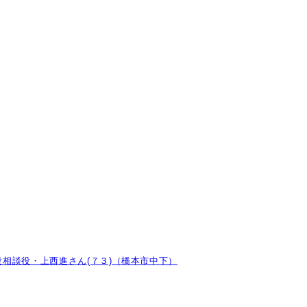
相談役・上西進さん(７３)（橋本市中下）