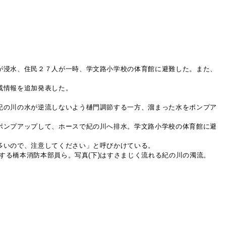
が浸水、住民２７人が一時、学文路小学校の体育館に避難した。また、
戒情報を追加発表した。
紀の川の水が逆流しないよう樋門調節する一方、溜まった水をポンプア
ポンプアップして、ホースで紀の川へ排水。学文路小学校の体育館に避
多いので、注意してください」と呼びかけている。
する橋本消防本部員ら。写真(下)はすさまじく流れる紀の川の濁流。