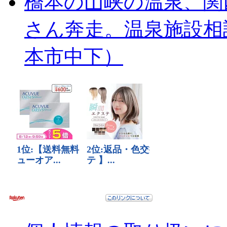
橋本の山峡の温泉、関
さん奔走。温泉施設相
本市中下）