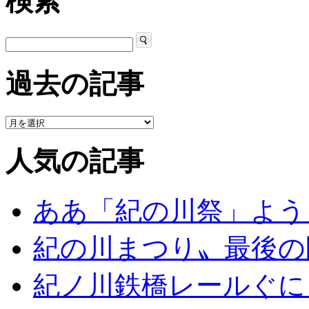
検索
過去の記事
人気の記事
ああ「紀の川祭」よう
紀の川まつり〟最後の
紀ノ川鉄橋レールぐに