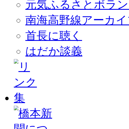
元気ふるさとボラン
南海高野線アーカイ
首長に聴く
はだか談義