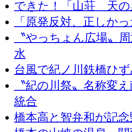
できた！「山荘 天の
「原発反対、正しかっ
〝やっちょん広場〟周
水
台風で紀ノ川鉄橋ひず
〝紀の川祭〟名称変え
統合
橋本高と智弁和が記念