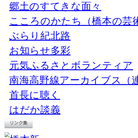
郷土のすてきな面々
こころのかたち（橋本の芸
ぶらり紀北路
お知らせ多彩
元気ふるさとボランティア
南海高野線アーカイブス（
首長に聴く
はだか談義