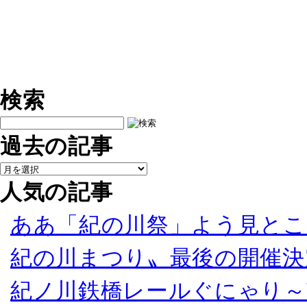
検索
過去の記事
人気の記事
ああ「紀の川祭」よう見とこ
紀の川まつり〟最後の開催決
紀ノ川鉄橋レールぐにゃり～