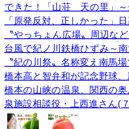
できた！「山荘 天の里」～
「原発反対、正しかった」日
〝やっちょん広場〟周辺など
台風で紀ノ川鉄橋ひずみ～南
〝紀の川祭〟名称変え南馬場
橋本高と智弁和が記念野球、
橋本の山峡の温泉、関西の奥
泉施設相談役・上西進さん(７